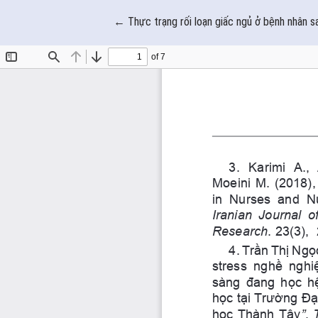
Quay trở lại chi tiết bài báo
←
Thực trạng rối loạn giấc ngủ ở bệnh nhân 