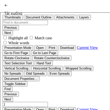
Quay trở lại chi tiết bài báo
←
Tải xuống