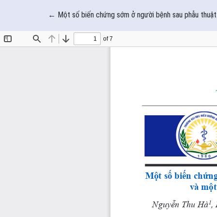
Quay trở lại chi tiết bài báo
←
Một số biến chứng sớm ở người bệnh sau phẫu thuật 