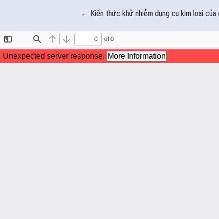
Quay
←
Kiến thức khử nhiễm dụng cụ kim loại của 
trở
lại
chi
tiết
bài
báo