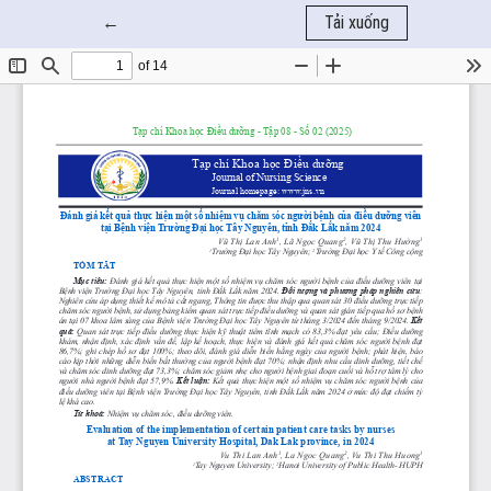
Quay trở lại chi tiết bài báo
←
Tải xuống