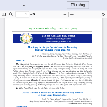
Quay trở lại chi tiết bài báo
←
Tải xuống