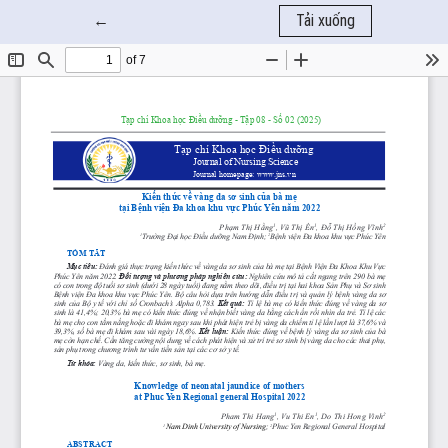
Quay trở lại chi tiết bài báo
←
Tải xuống