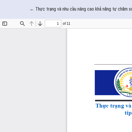
Quay trở lại chi tiết bài báo
←
Thực trạng và nhu cầu nâng cao khả năng tự chăm só