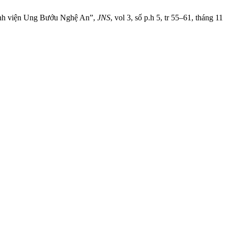
 Bệnh viện Ung Bướu Nghệ An”,
JNS
, vol 3, số p.h 5, tr 55–61, tháng 11