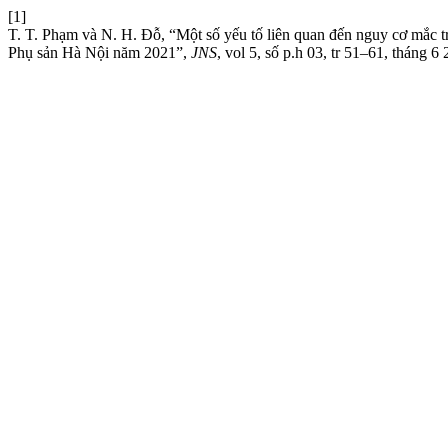
[1]
T. T. Phạm và N. H. Đỗ, “Một số yếu tố liên quan đến nguy cơ mắc tr
Phụ sản Hà Nội năm 2021”,
JNS
, vol 5, số p.h 03, tr 51–61, tháng 6