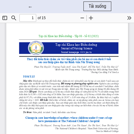
Quay trở lại chi tiết bài báo
←
Tải xuống