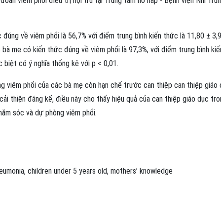
oán viêm phổi điều trị nội trú tại Trung tâm hô hấp - Bệnh viện Nhi Tru
c đúng về viêm phổi là 56,7% với điểm trung bình kiến thức là 11,80 ± 3,
ệ bà mẹ có kiến thức đúng về viêm phổi là 97,3%, với điểm trung bình kiế
 biệt có ý nghĩa thống kê với p < 0,01.
 viêm phổi của các bà mẹ còn hạn chế trước can thiệp can thiệp giáo 
ải thiện đáng kể, điều này cho thấy hiệu quả của can thiệp giáo dục tr
hăm sóc và dự phòng viêm phổi.
eumonia
,
children under 5 years old
,
mothers’ knowledge