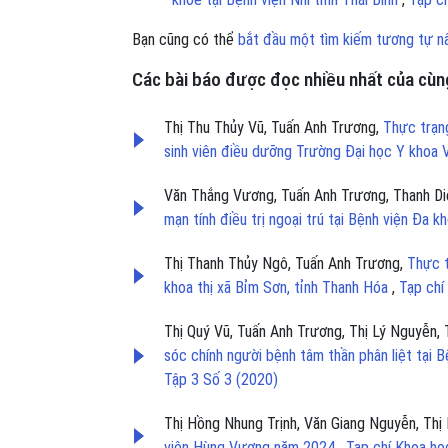
Bạn cũng có thể
bắt đầu một tìm kiếm tương tự n
Các bài báo được đọc nhiều nhất của cùng
Thị Thu Thủy Vũ, Tuấn Anh Trương,
Thực trạng
sinh viên điều dưỡng Trường Đại học Y khoa 
Văn Thắng Vương, Tuấn Anh Trương, Thanh Di
mạn tính điều trị ngoại trú tại Bệnh viện Đa 
Thị Thanh Thủy Ngô, Tuấn Anh Trương,
Thực t
khoa thị xã Bỉm Sơn, tỉnh Thanh Hóa
,
Tạp chí
Thị Quý Vũ, Tuấn Anh Trương, Thị Lý Nguyễn, T
sóc chính người bệnh tâm thần phân liệt tại
Tập 3 Số 3 (2020)
Thị Hồng Nhung Trịnh, Văn Giang Nguyễn, Thị 
viện Hùng Vương năm 2024
,
Tạp chí Khoa họ