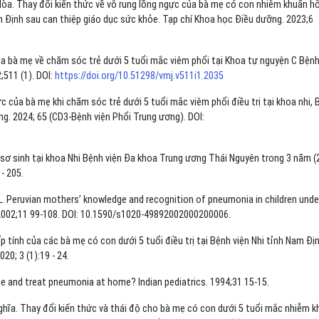
a. Thay đổi kiến thức về vỗ rung lồng ngực của bà mẹ có con nhiễm khuẩn h
am Định sau can thiệp giáo dục sức khỏe. Tạp chí Khoa học Điều dưỡng. 2023;6
ủa bà mẹ về chăm sóc trẻ dưới 5 tuổi mắc viêm phổi tại Khoa tự nguyện C Bệnh
;511 (1). DOI:
https://doi.org/10.51298/vmj.v511i1.2035
 của bà mẹ khi chăm sóc trẻ dưới 5 tuổi mắc viêm phổi điều trị tại khoa nhi, 
g. 2024; 65 (CD3-Bệnh viện Phổi Trung ương). DOI:
sơ sinh tại khoa Nhi Bệnh viện Đa khoa Trung ương Thái Nguyên trong 3 năm (
- 205.
L. Peruvian mothers’ knowledge and recognition of pneumonia in children unde
 2002;11 99-108. DOI: 10.1590/s1020-49892002000200006.
 tính của các bà mẹ có con dưới 5 tuổi điều trị tại Bệnh viện Nhi tỉnh Nam Đị
0; 3 (1):19 - 24.
e and treat pneumonia at home? Indian pediatrics. 1994;31 15-15.
ĩa. Thay đổi kiến thức và thái độ cho bà mẹ có con dưới 5 tuổi mắc nhiễm k