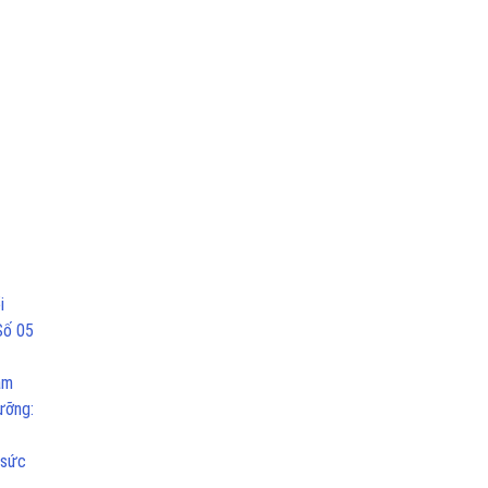
i
Số 05
ăm
ưỡng:
 sức