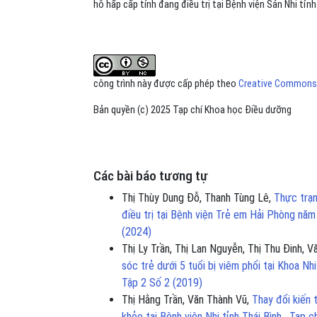
hô hấp cấp tính đang điều trị tại Bệnh viện Sản Nhi tỉn
công trình này được cấp phép theo
Creative Commons A
Bản quyền (c) 2025 Tạp chí Khoa học Điều dưỡng
Các bài báo tương tự
Thị Thùy Dung Đỗ, Thanh Tùng Lê,
Thực trạn
điều trị tại Bệnh viện Trẻ em Hải Phòng nă
(2024)
Thị Ly Trần, Thị Lan Nguyễn, Thị Thu Đinh,
sóc trẻ dưới 5 tuổi bị viêm phổi tại Khoa N
Tập 2 Số 2 (2019)
Thị Hằng Trần, Văn Thành Vũ,
Thay đổi kiến 
khỏe tại Bệnh viện Nhi tỉnh Thái Bình
,
Tạp c