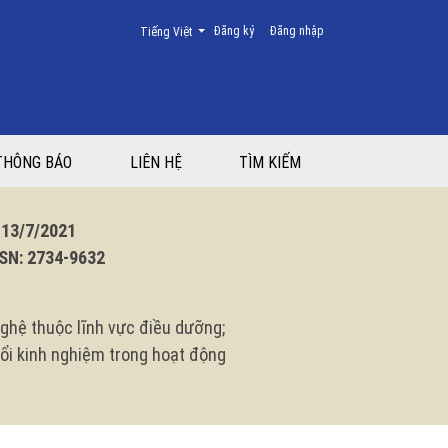
Thay đổi ngôn ngữ. Ngôn ngữ hiện tại là:
Đăng ký
Đăng nhập
Tiếng Việt
g
THÔNG BÁO
LIÊN HỆ
TÌM KIẾM
3/7/2021
N: 2734-9632
ghệ thuộc lĩnh vực điều dưỡng;
 đổi kinh nghiệm trong hoạt động