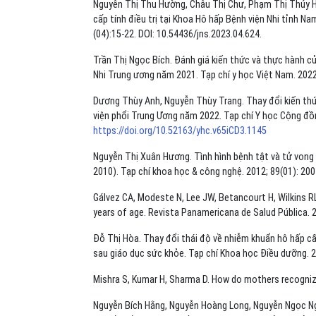
Nguyễn Thị Thu Hường, Châu Thị Chư, Phạm Thị Thúy Hò
cấp tính điều trị tại Khoa Hô hấp Bệnh viện Nhi tỉnh N
(04):15-22. DOI: 10.54436/jns.2023.04.624.
Trần Thị Ngọc Bích. Đánh giá kiến thức và thực hành c
Nhi Trung ương năm 2021. Tạp chí y học Việt Nam. 2022
Dương Thùy Anh, Nguyễn Thùy Trang. Thay đổi kiến thức
viện phổi Trung Ương năm 2022. Tạp chí Y học Cộng đồn
https://doi.org/10.52163/yhc.v65iCD3.1145
Nguyễn Thị Xuân Hương. Tình hình bệnh tật và tử vong 
2010). Tạp chí khoa học & công nghệ. 2012; 89(01): 200 
Gálvez CA, Modeste N, Lee JW, Betancourt H, Wilkins R
years of age. Revista Panamericana de Salud Pública.
Đỗ Thị Hòa. Thay đổi thái độ về nhiễm khuẩn hô hấp cấp
sau giáo dục sức khỏe. Tạp chí Khoa học Điều dưỡng. 202
Mishra S, Kumar H, Sharma D. How do mothers recogniz
Nguyễn Bích Hằng, Nguyễn Hoàng Long, Nguyễn Ngọc Ngh