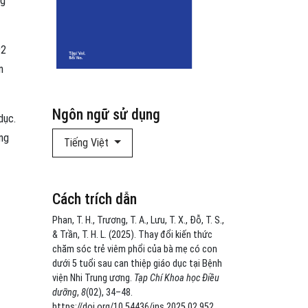
ng
92
n
Ngôn ngữ sử dụng
dục.
ong
Tiếng Việt
Cách trích dẫn
Phan, T. H., Trương, T. A., Lưu, T. X., Đỗ, T. S.,
& Trần, T. H. L. (2025). Thay đổi kiến thức
chăm sóc trẻ viêm phổi của bà mẹ có con
dưới 5 tuổi sau can thiệp giáo dục tại Bệnh
viện Nhi Trung ương.
Tạp Chí Khoa học Điều
dưỡng
,
8
(02), 34–48.
https://doi.org/10.54436/jns.2025.02.952