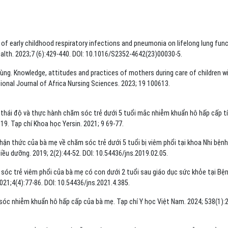
 of early childhood respiratory infections and pneumonia on lifelong lung func
alth. 2023;7 (6):429-440. DOI: 10.1016/S2352-4642(23)00030-5.
ùng. Knowledge, attitudes and practices of mothers during care of children w
tional Journal of Africa Nursing Sciences. 2023; 19 100613.
 thái độ và thực hành chăm sóc trẻ dưới 5 tuổi mắc nhiễm khuẩn hô hấp cấp t
9. Tạp chí Khoa học Yersin. 2021; 9 69-77.
nhận thức của bà mẹ về chăm sóc trẻ dưới 5 tuổi bị viêm phổi tại khoa Nhi bệnh
ều dưỡng. 2019; 2(2):44-52. DOI: 10.54436/jns.2019.02.05.
sóc trẻ viêm phổi của bà mẹ có con dưới 2 tuổi sau giáo dục sức khỏe tại Bệ
021;4(4):77-86. DOI: 10.54436/jns.2021.4.385.
c nhiễm khuẩn hô hấp cấp của bà mẹ. Tạp chí Y học Việt Nam. 2024; 538(1):