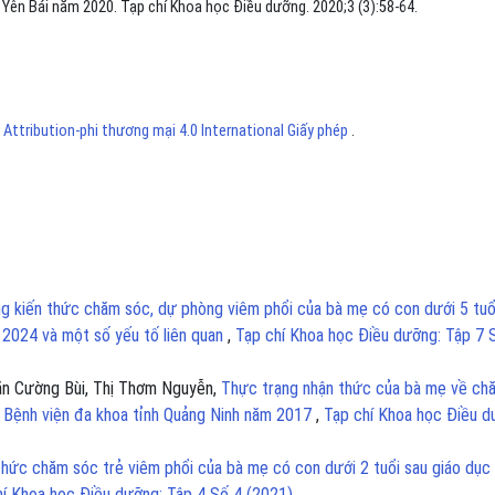
h Yên Bái năm 2020. Tạp chí Khoa học Điều dưỡng. 2020;3 (3):58-64.
ttribution-phi thương mại 4.0 International Giấy phép
.
g kiến thức chăm sóc, dự phòng viêm phổi của bà mẹ có con dưới 5 tuổ
m 2024 và một số yếu tố liên quan
,
Tạp chí Khoa học Điều dưỡng: Tập 7 
 Văn Cường Bùi, Thị Thơm Nguyễn,
Thực trạng nhận thức của bà mẹ về ch
hi Bệnh viện đa khoa tỉnh Quảng Ninh năm 2017
,
Tạp chí Khoa học Điều d
thức chăm sóc trẻ viêm phổi của bà mẹ có con dưới 2 tuổi sau giáo dục
hí Khoa học Điều dưỡng: Tập 4 Số 4 (2021)