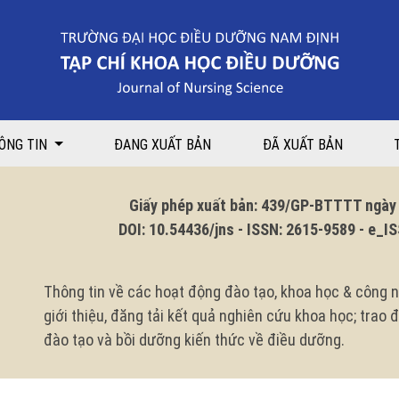
 có con dưới 5 tuổi sau can thiệp giáo dục tại Bệnh viện Nhi Trung ươn
ÔNG TIN
ĐANG XUẤT BẢN
ĐÃ XUẤT BẢN
Giấy phép xuất bản: 439/GP-BTTTT ngày 1
DOI: 10.54436/jns - ISSN: 2615-9589 - e_ISS
Thông tin về các hoạt động đào tạo, khoa học & công n
giới thiệu, đăng tải kết quả nghiên cứu khoa học; trao
đào tạo và bồi dưỡng kiến thức về điều dưỡng.