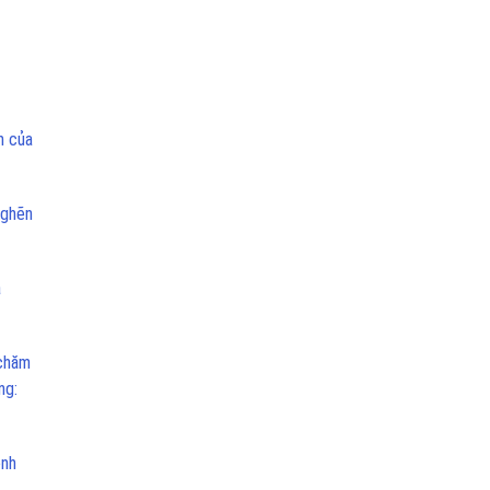
n của
nghẽn
a
 chăm
ng:
ệnh