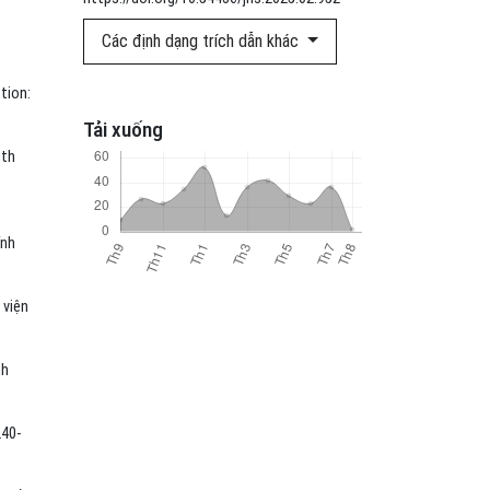
Các định dạng trích dẫn khác
tion:
Tải xuống
ith
ính
 viện
nh
240-