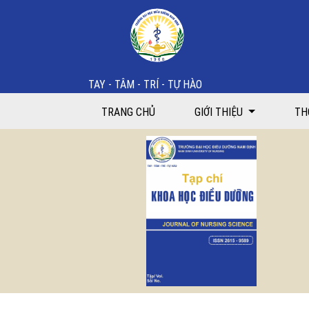
Thay đổi kiến thức chăm sóc trẻ viêm phổi của bà mẹ
TAY - TÂM - TRÍ - TỰ HÀO
TRANG CHỦ
GIỚI THIỆU
TH