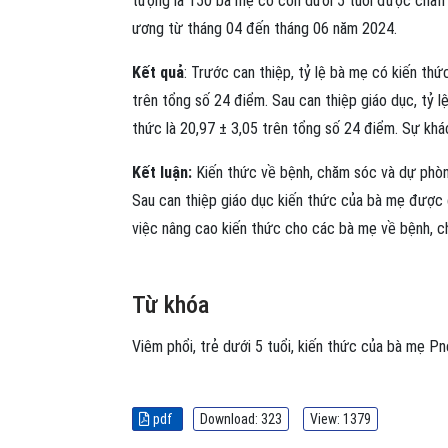
tượng là 150 bà mẹ có con dưới 5 tuổi được chẩn đ
ương từ tháng 04 đến tháng 06 năm 2024.
Kết quả
: Trước can thiệp, tỷ lệ bà mẹ có kiến thứ
trên tổng số 24 điểm. Sau can thiệp giáo dục, tỷ l
thức là 20,97 ± 3,05 trên tổng số 24 điểm. Sự khác
Kết luận:
Kiến thức về bệnh, chăm sóc và dự phòng
Sau can thiệp giáo dục kiến thức của bà mẹ được c
việc nâng cao kiến thức cho các bà mẹ về bệnh, c
Từ khóa
Viêm phổi
,
trẻ dưới 5 tuổi
,
kiến thức của bà mẹ
Pn
pdf
Download: 323
View: 1379