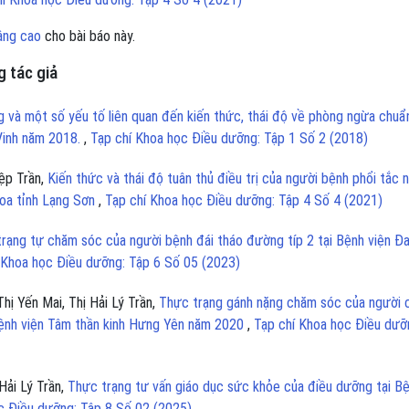
âng cao
cho bài báo này.
 tác giả
 và một số yếu tố liên quan đến kiến thức, thái độ về phòng ngừa chuẩ
Vinh năm 2018.
,
Tạp chí Khoa học Điều dưỡng: Tập 1 Số 2 (2018)
ệp Trần,
Kiến thức và thái độ tuân thủ điều trị của người bệnh phổi tắc 
khoa tỉnh Lạng Sơn
,
Tạp chí Khoa học Điều dưỡng: Tập 4 Số 4 (2021)
rạng tự chăm sóc của người bệnh đái tháo đường típ 2 tại Bệnh viện Đ
 Khoa học Điều dưỡng: Tập 6 Số 05 (2023)
hị Yến Mai, Thị Hải Lý Trần,
Thực trạng gánh nặng chăm sóc của người
 Bệnh viện Tâm thần kinh Hưng Yên năm 2020
,
Tạp chí Khoa học Điều dưỡ
Hải Lý Trần,
Thực trạng tư vấn giáo dục sức khỏe của điều dưỡng tại B
c Điều dưỡng: Tập 8 Số 02 (2025)