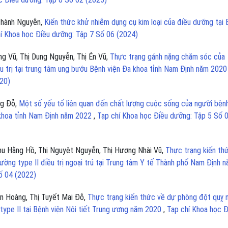
 Thành Nguyễn,
Kiến thức khử nhiễm dụng cụ kim loại của điều dưỡng tại
í Khoa học Điều dưỡng: Tập 7 Số 06 (2024)
ng Vũ, Thị Dung Nguyễn, Thị Én Vũ,
Thực trạng gánh nặng chăm sóc của
u trị tại trung tâm ung bướu Bệnh viện Đa khoa tỉnh Nam Định năm 202
020)
ng Đỗ,
Một số yếu tố liên quan đến chất lượng cuộc sống của người bện
 khoa tỉnh Nam Định năm 2022
,
Tạp chí Khoa học Điều dưỡng: Tập 5 Số 
Thu Hằng Hồ, Thị Nguyệt Nguyễn, Thị Hương Nhài Vũ,
Thực trạng kiến th
ờng type II điều trị ngoại trú tại Trung tâm Y tế Thành phố Nam Định 
ố 04 (2022)
an Hoàng, Thị Tuyết Mai Đỗ,
Thực trạng kiến thức về dự phòng đột quỵ 
type II tại Bệnh viện Nội tiết Trung ương năm 2020
,
Tạp chí Khoa học Đ