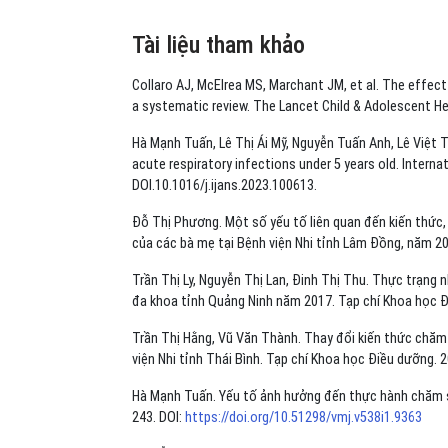
Tài liệu tham khảo
Collaro AJ, McElrea MS, Marchant JM, et al. The effect
a systematic review. The Lancet Child & Adolescent He
Hà Mạnh Tuấn, Lê Thị Ái Mỹ, Nguyễn Tuấn Anh, Lê Việt T
acute respiratory infections under 5 years old. Interna
DOI.10.1016/j.ijans.2023.100613.
Đỗ Thị Phương. Một số yếu tố liên quan đến kiến thức,
của các bà mẹ tại Bệnh viện Nhi tỉnh Lâm Đồng, năm 201
Trần Thị Ly, Nguyễn Thị Lan, Đinh Thị Thu. Thực trạng 
đa khoa tỉnh Quảng Ninh năm 2017. Tạp chí Khoa học Đi
Trần Thị Hằng, Vũ Văn Thành. Thay đổi kiến thức chăm 
viện Nhi tỉnh Thái Bình. Tạp chí Khoa học Điều dưỡng. 2
Hà Mạnh Tuấn. Yếu tố ảnh hưởng đến thực hành chăm só
243. DOI:
https://doi.org/10.51298/vmj.v538i1.9363