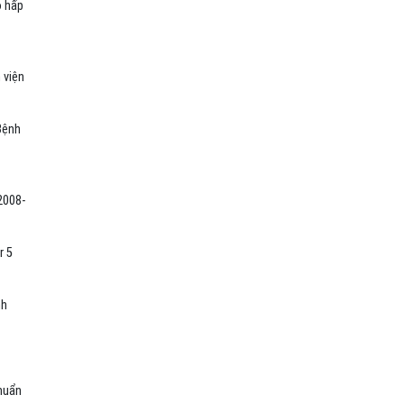
ô hấp
 viện
Bệnh
2008-
r 5
nh
huẩn