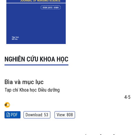
NGHIÊN CỨU KHOA HỌC
Bìa và mục lục
Tạp chí Khoa học Điều dưỡng
4-5
PDF
Download: 53
View: 808