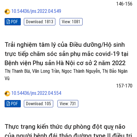
146-156
10.54436/jns.2022.04.549
PDF
Download: 1813
View: 1081
Trải nghiệm tâm lý của Điều dưỡng/Hộ sinh
trực tiếp chăm sóc sản phụ mắc covid-19 tại
Bệnh viện Phụ sản Hà Nội cơ sở 2 năm 2022
Thị Thanh Bùi, Văn Long Trần, Ngọc Thành Nguyễn, Thị Bảo Ngân
Vũ
157-170
10.54436/jns.2022.04.554
PDF
Download: 105
View: 731
Thực trạng kiến thức dự phòng đột quỵ não
của người bệnh đái tháo đường type II điều trị