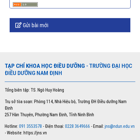
Gửi bài mới
TẠP CHÍ KHOA HỌC ĐIỀU DƯỠNG
- TRƯỜNG ĐẠI HỌC
ĐIỀU DƯỠNG NAM ĐỊNH
Tổng biên tập: TS. Ngô Huy Hoàng
Trụ sở tòa soạn: Phòng 114, Nhà Hiệu bộ, Trường ĐH Điều dưỡng Nam
Định
257 Hàn Thuyên, Phường Nam Định, Tỉnh Ninh Bình
Hotline:
091 3553578
- Điện thoại:
0228 3649666
- Email:
jns@ndun.edu.vn
- Website: https://jns.vn