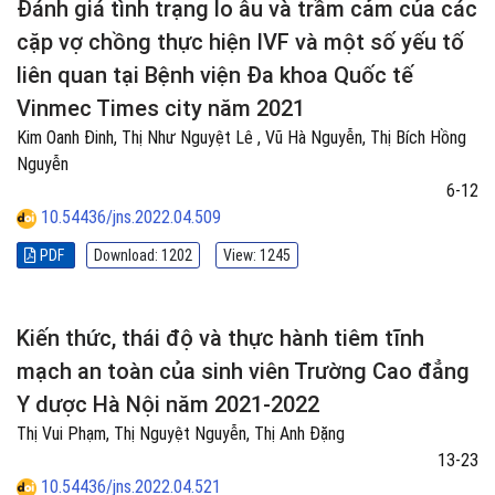
Đánh giá tình trạng lo âu và trầm cảm của các
cặp vợ chồng thực hiện IVF và một số yếu tố
liên quan tại Bệnh viện Đa khoa Quốc tế
Vinmec Times city năm 2021
Kim Oanh Đinh, Thị Như Nguyệt Lê , Vũ Hà Nguyễn, Thị Bích Hồng
Nguyễn
6-12
10.54436/jns.2022.04.509
PDF
Download: 1202
View: 1245
Kiến thức, thái độ và thực hành tiêm tĩnh
mạch an toàn của sinh viên Trường Cao đẳng
Y dược Hà Nội năm 2021-2022
Thị Vui Phạm, Thị Nguyệt Nguyễn, Thị Anh Đặng
13-23
10.54436/jns.2022.04.521