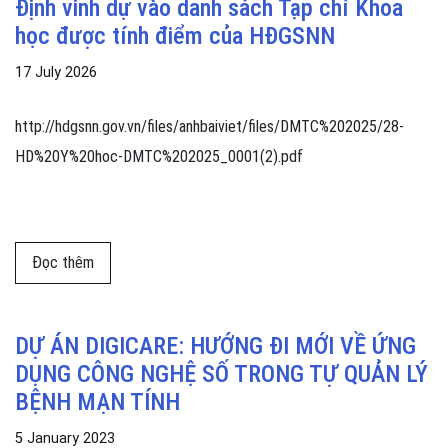
Định vinh dự vào danh sách Tạp chí Khoa
học được tính điểm của HĐGSNN
17 July 2026
http://hdgsnn.gov.vn/files/anhbaiviet/files/DMTC%202025/28-
HD%20Y%20hoc-DMTC%202025_0001(2).pdf
Đọc thêm về Chúc mừng Tạp chí Khoa học Điều dưỡng (
Đọc thêm
DỰ ÁN DIGICARE: HƯỚNG ĐI MỚI VỀ ỨNG
DỤNG CÔNG NGHỆ SỐ TRONG TỰ QUẢN LÝ
BỆNH MẠN TÍNH
5 January 2023