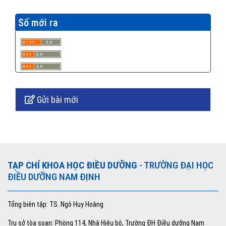
Số mới ra
Gửi bài mới
TẠP CHÍ KHOA HỌC ĐIỀU DƯỠNG
- TRƯỜNG ĐẠI HỌC
ĐIỀU DƯỠNG NAM ĐỊNH
Tổng biên tập: TS. Ngô Huy Hoàng
Trụ sở tòa soạn: Phòng 114, Nhà Hiệu bộ, Trường ĐH Điều dưỡng Nam