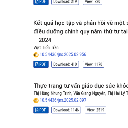
PDF
Download: 319
View: 720
Kết quả học tập và phản hồi về một s
điều dưỡng chính quy năm thứ tư t
– 2024
Việt Tiến Trần
10.54436/jns.2025.02.956
PDF
Download: 410
View: 1170
Thực trạng tư vấn giáo dục sức khỏ
Thị Hồng Nhung Trịnh, Văn Giang Nguyễn, Thị Hải Lý 
10.54436/jns.2025.02.897
PDF
Download: 1146
View: 2519