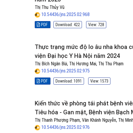
Thị Thu Thủy Vũ
10.54436/jns.2025.02.968
PDF
Download: 422
View: 728
Thực trạng mức độ lo âu nha khoa củ
viện Đại học Y Hà Nội năm 2024
Thị Bích Ngân Bùi, Thị Hương Mai, Thị Thu Phạm
10.54436/jns.2025.02.975
PDF
Download: 1091
View: 1573
Kiến thức về phòng tái phát bệnh vi
Tiêu hóa - Gan mật, Bệnh viện Bạch 
Thị Thanh Phượng Phạm, Vân Khánh Nguyễn, Thị Min
10.54436/jns.2025.02.976