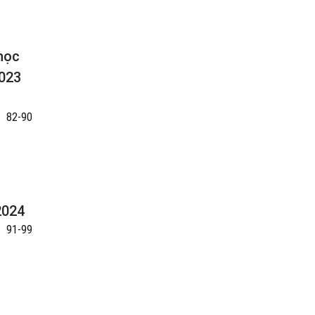
 học
2023
82-90
2024
91-99