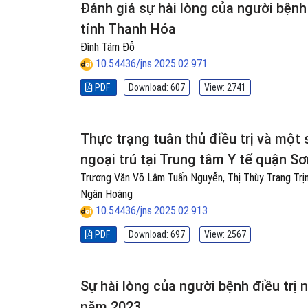
Đánh giá sự hài lòng của người bệnh 
tỉnh Thanh Hóa
Đình Tâm Đỗ
10.54436/jns.2025.02.971
PDF
Download: 607
View: 2741
Thực trạng tuân thủ điều trị và một 
ngoại trú tại Trung tâm Y tế quận Sơ
Trương Văn Võ Lâm Tuấn Nguyễn, Thị Thùy Trang Trịn
Ngân Hoàng
10.54436/jns.2025.02.913
PDF
Download: 697
View: 2567
Sự hài lòng của người bệnh điều trị n
năm 2023