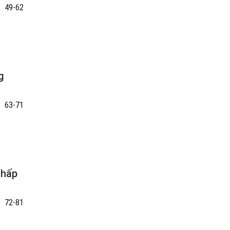
49-62
g
63-71
 hấp
72-81