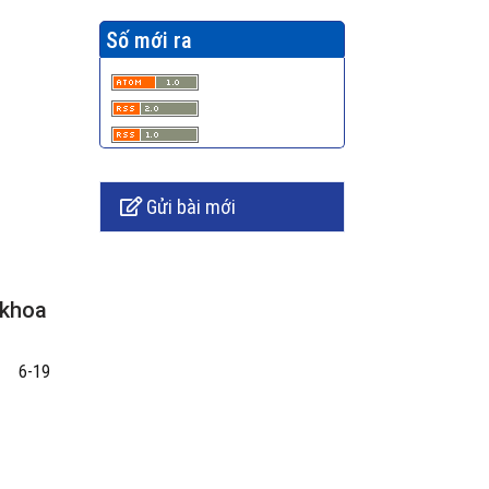
Số mới ra
Gửi bài mới
 khoa
6-19