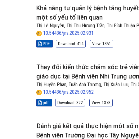
Khả năng tự quản lý bệnh tăng huyết
một số yếu tố liên quan
Thị Lê Nguyễn, Thị Thu Hương Trần, Thị Bích Thuận
10.54436/jns.2025.02.931
PDF
Download: 414
View: 1851
Thay đổi kiến thức chăm sóc trẻ viê
giáo dục tại Bệnh viện Nhi Trung ươ
Thị Huyền Phan, Tuấn Anh Trương, Thị Xuân Lưu, Thị 
10.54436/jns.2025.02.952
pdf
Download: 322
View: 1378
Đánh giá kết quả thực hiện một số 
Bệnh viện Trường Đại học Tây Nguyê