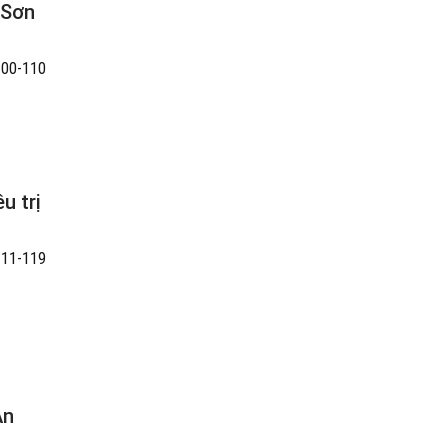
 Sơn
100-110
u trị
111-119
An