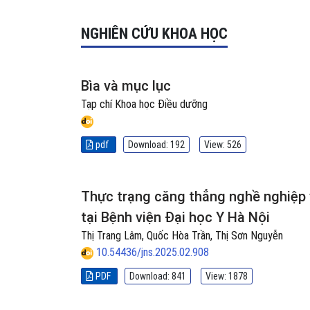
NGHIÊN CỨU KHOA HỌC
Bìa và mục lục
Tạp chí Khoa học Điều dưỡng
pdf
Download: 192
View: 526
Thực trạng căng thẳng nghề nghiệp 
tại Bệnh viện Đại học Y Hà Nội
Thị Trang Lâm, Quốc Hòa Trần, Thị Sơn Nguyễn
10.54436/jns.2025.02.908
PDF
Download: 841
View: 1878