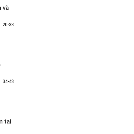
h và
20-33
p
34-48
 tại