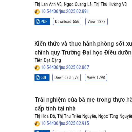
Thị Lan Anh Vũ, Ngọc Quang Lã, Thị Thu Hường Vũ
10.54436/jns.2025.02.891
PDF
Download: 556
View: 1323
Kiến thức và thực hành phòng sốt x
chính quy Trường Đại học Điều dưỡ
Tiến Đạt Đặng
10.54436/jns.2025.02.867
pdf
Download: 573
View: 1798
Trải nghiệm của bà mẹ trong thực h
cấp tính tại nhà
Thị Hòa Đỗ, Thị Thu Triều Nguyễn, Ngọc Tùng Nguyễ
10.54436/jns.2025.02.915