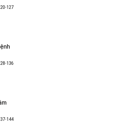
120-127
Bệnh
128-136
tâm
137-144