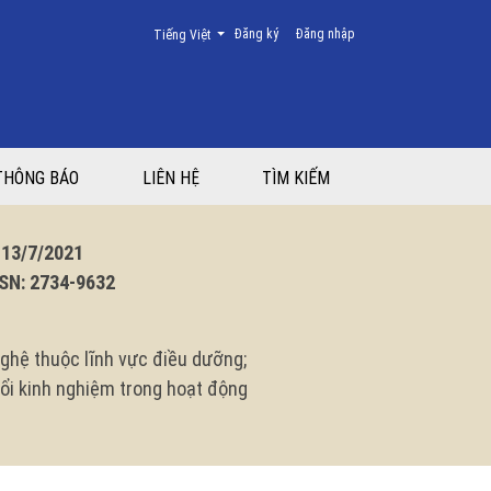
Thay đổi ngôn ngữ. Ngôn ngữ hiện tại là:
Đăng ký
Đăng nhập
Tiếng Việt
THÔNG BÁO
LIÊN HỆ
TÌM KIẾM
3/7/2021
N: 2734-9632
ghệ thuộc lĩnh vực điều dưỡng;
 đổi kinh nghiệm trong hoạt động