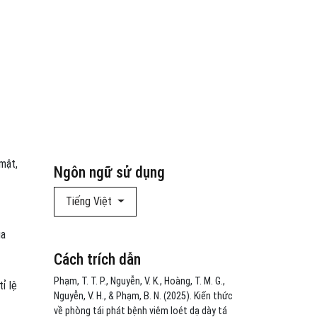
mật,
Ngôn ngữ sử dụng
Tiếng Việt
ủa
Cách trích dẫn
Phạm, T. T. P., Nguyễn, V. K., Hoàng, T. M. G.,
ỉ lệ
Nguyễn, V. H., & Phạm, B. N. (2025). Kiến thức
<
về phòng tái phát bệnh viêm loét dạ dày tá