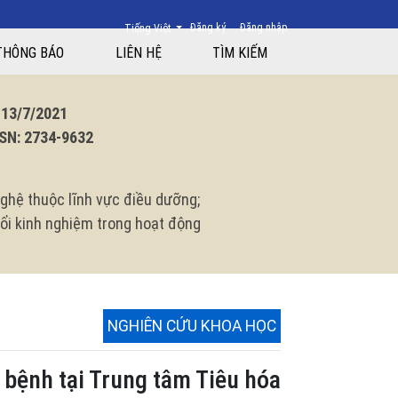
Thay đổi ngôn ngữ. Ngôn ngữ hiện tại là:
Đăng ký
Đăng nhập
Tiếng Việt
 Mai
THÔNG BÁO
LIÊN HỆ
TÌM KIẾM
3/7/2021
N: 2734-9632
ghệ thuộc lĩnh vực điều dưỡng;
 đổi kinh nghiệm trong hoạt động
NGHIÊN CỨU KHOA HỌC
i bệnh tại Trung tâm Tiêu hóa