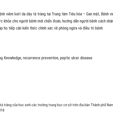
ệnh viêm loét dạ dày tá tràng tại Trung tâm Tiêu hóa – Gan mật, Bệnh vi
ức khỏe cho người bệnh mới chẩn đoán, hướng dẫn người bệnh cách nhậ
iúp họ tiếp cận kiến thức chính xác về phòng ngừa và điều trị bệnh.
ng
Knowledge
,
recurrence prevention
,
peptic ulcer disease
 tá tràng của học sinh các trường trung học cơ sở trên địa bàn Thành phố Na
018.