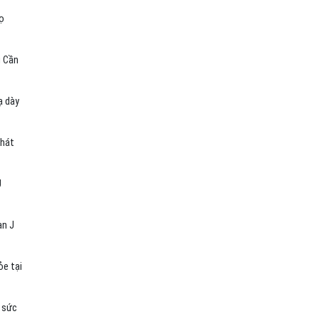
họ
g Cần
ạ dày
phát
J
an J
ỏe tại
c sức