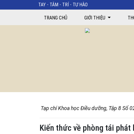
TAY - TÂM - TRÍ - TỰ HÀO
Kiến thức về phòng tái phát bệnh viêm loét dạ dày t
TRANG CHỦ
GIỚI THIỆU
TH
Tạp chí Khoa học Điều dưỡng, Tập 8 Số 0
Kiến thức về phòng tái phát 