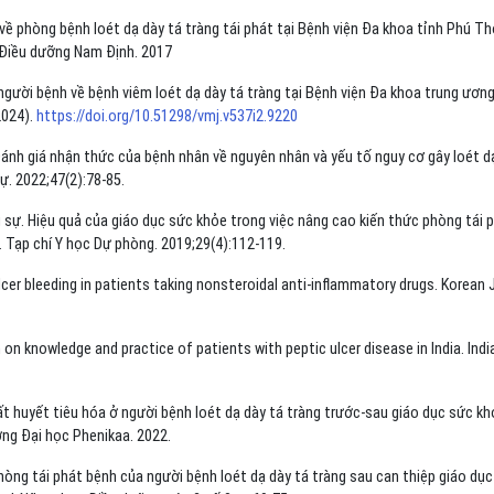
ề phòng bệnh loét dạ dày tá tràng tái phát tại Bệnh viện Đa khoa tỉnh Phú T
 Điều dưỡng Nam Định. 2017
gười bệnh về bệnh viêm loét dạ dày tá tràng tại Bệnh viện Đa khoa trung ươn
2024).
https://doi.org/10.51298/vmj.v537i2.9220
ánh giá nhận thức của bệnh nhân về nguyên nhân và yếu tố nguy cơ gây loét d
ự. 2022;47(2):78-85.
sự. Hiệu quả của giáo dục sức khỏe trong việc nâng cao kiến thức phòng tái 
. Tạp chí Y học Dự phòng. 2019;29(4):112-119.
ulcer bleeding in patients taking nonsteroidal anti-inflammatory drugs. Korean 
on knowledge and practice of patients with peptic ulcer disease in India. Indi
t huyết tiêu hóa ở người bệnh loét dạ dày tá tràng trước-sau giáo dục sức kh
ờng Đại học Phenikaa. 2022.
òng tái phát bệnh của người bệnh loét dạ dày tá tràng sau can thiệp giáo dụ