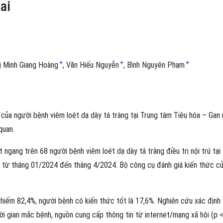
ai
+
+
+
ị Minh Giang Hoàng
Văn Hiếu Nguyễn
Bình Nguyên Phạm
của người bệnh viêm loét dạ dày tá tràng tại Trung tâm Tiêu hóa – Gan 
quan.
 ngang trên 68 người bệnh viêm loét dạ dày tá tràng điều trị nội trú tại
i từ tháng 01/2024 đến tháng 4/2024. Bộ công cụ đánh giá kiến thức c
hiếm 82,4%, người bệnh có kiến thức tốt là 17,6%. Nghiên cứu xác định t
i gian mắc bệnh, nguồn cung cấp thông tin từ internet/mạng xã hội (p 