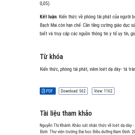
0,05).
Kết luận
: Kiến thức về phòng tái phát của người b
Bạch Mai còn hạn chế. Cần tăng cường giáo dục s
biết và truy cập các nguồn thông tin y tế uy tín, g
Từ khóa
Kiến thức
,
phòng tái phát
,
viêm loét dạ dày- tá trà
PDF
Download: 562
View: 1162
Tài liệu tham khảo
Nguyễn Thị Khánh. Khảo sát nhận thức về loét dạ dày -
Định. Thư viện trường Đại học Điều dưỡng Nam Định. 2