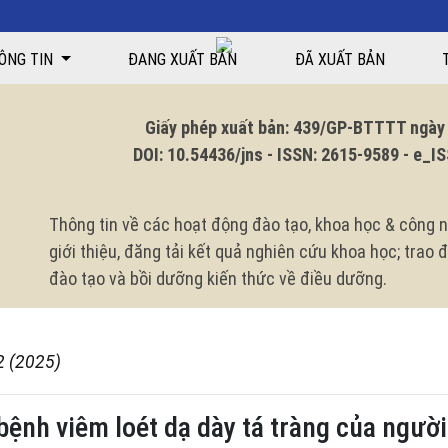
á tràng của người bệnh tại Trung tâm Tiêu hóa - Gan mật, Bệnh viện Bạch
ÔNG TIN
ĐANG XUẤT BẢN
ĐÃ XUẤT BẢN
Giấy phép xuất bản: 439/GP-BTTTT ngày 1
DOI: 10.54436/jns - ISSN: 2615-9589 - e_ISS
Thông tin về các hoạt động đào tạo, khoa học & công n
giới thiệu, đăng tải kết quả nghiên cứu khoa học; trao
đào tạo và bồi dưỡng kiến thức về điều dưỡng.
2 (2025)
bệnh viêm loét dạ dày tá tràng của ngườ