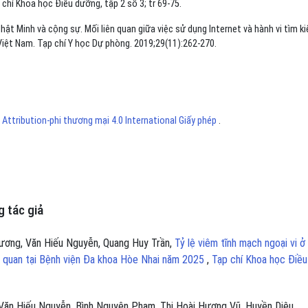
chí Khoa học Điều dưỡng, tập 2 số 3; tr 69-75.
t Minh và cộng sự. Mối liên quan giữa việc sử dụng Internet và hành vi tìm k
iệt Nam. Tạp chí Y học Dự phòng. 2019;29(11):262-270.
ttribution-phi thương mại 4.0 International Giấy phép
.
 tác giả
Dương, Văn Hiếu Nguyễn, Quang Huy Trần,
Tỷ lệ viêm tĩnh mạch ngoại vi ở
ên quan tại Bệnh viện Đa khoa Hòe Nhai năm 2025
,
Tạp chí Khoa học Điều
Văn Hiếu Nguyễn, Bình Nguyên Phạm, Thị Hoài Hương Vũ, Huyền Diệu