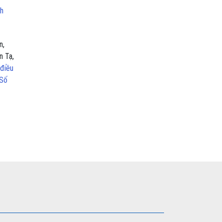
ch
n,
n Tạ,
 điều
 Số