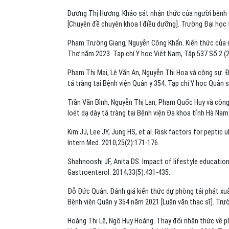
Dương Thị Hương. Khảo sát nhận thức của người bệnh v
[Chuyên đề chuyên khoa I điều dưỡng]. Trường Đại học
Phạm Trường Giang, Nguyễn Công Khẩn. Kiến thức của n
Thơ năm 2023. Tạp chí Y học Việt Nam, Tập 537 Số 2 (
Phạm Thị Mai, Lê Văn An, Nguyễn Thị Hoa và cộng sự. Đ
tá tràng tại Bệnh viện Quân y 354. Tạp chí Y học Quân s
Trần Văn Bình, Nguyễn Thị Lan, Phạm Quốc Huy và cộng 
loét dạ dày tá tràng tại Bệnh viện Đa khoa tỉnh Hà Nam
Kim JJ, Lee JY, Jung HS, et al. Risk factors for peptic 
Intern Med. 2010;25(2):171-176.
Shahnooshi JF, Anita DS. Impact of lifestyle education 
Gastroenterol. 2014;33(5):431-435.
Đỗ Đức Quân. Đánh giá kiến thức dự phòng tái phát xuấ
Bệnh viện Quân y 354 năm 2021 [Luận văn thạc sĩ]. Trư
Hoàng Thị Lệ, Ngô Huy Hoàng. Thay đổi nhận thức về ph