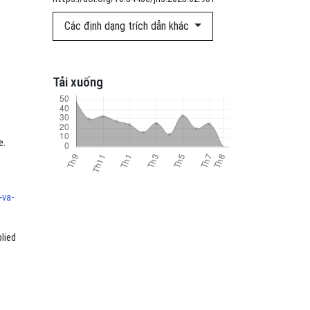
Các định dạng trích dẫn khác
Tải xuống
e.
-va-
plied