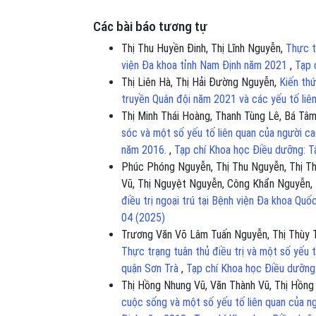
Các bài báo tương tự
Thị Thu Huyền Đinh, Thị Lĩnh Nguyễn,
Thực t
viện Đa khoa tỉnh Nam Định năm 2021
,
Tạp 
Thị Liên Hà, Thị Hải Đường Nguyễn,
Kiến thứ
truyền Quân đội năm 2021 và các yếu tố liê
Thị Minh Thái Hoàng, Thanh Tùng Lê, Bá T
sóc và một số yếu tố liên quan của người cao
năm 2016.
,
Tạp chí Khoa học Điều dưỡng: T
Phúc Phóng Nguyễn, Thị Thu Nguyễn, Thị T
Vũ, Thị Nguyệt Nguyễn, Công Khẩn Nguyễn,
điều trị ngoại trú tại Bệnh viện Đa khoa Q
04 (2025)
Trương Văn Võ Lâm Tuấn Nguyễn, Thị Thùy T
Thực trạng tuân thủ điều trị và một số yếu t
quận Sơn Trà
,
Tạp chí Khoa học Điều dưỡng
Thị Hồng Nhung Vũ, Văn Thành Vũ, Thị Hồng
cuộc sống và một số yếu tố liên quan của ng