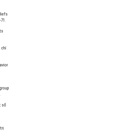
liefs
-71.
ts
 chí
avior
 group
.
t số
trị