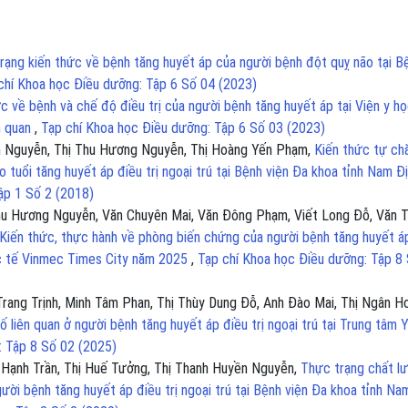
rạng kiến thức về bệnh tăng huyết áp của người bệnh đột quỵ não tại B
chí Khoa học Điều dưỡng: Tập 6 Số 04 (2023)
c về bệnh và chế độ điều trị của người bệnh tăng huyết áp tại Viện y h
n quan
,
Tạp chí Khoa học Điều dưỡng: Tập 6 Số 03 (2023)
âm Nguyễn, Thị Thu Hương Nguyễn, Thị Hoàng Yến Phạm,
Kiến thức tự c
 tuổi tăng huyết áp điều trị ngoại trú tại Bệnh viện Đa khoa tỉnh Nam Đ
ập 1 Số 2 (2018)
hu Hương Nguyễn, Văn Chuyên Mai, Văn Đông Phạm, Viết Long Đỗ, Văn 
Kiến thức, thực hành về phòng biến chứng của người bệnh tăng huyết á
uốc tế Vinmec Times City năm 2025
,
Tạp chí Khoa học Điều dưỡng: Tập 8
rang Trịnh, Minh Tâm Phan, Thị Thùy Dung Đỗ, Anh Đào Mai, Thị Ngân H
ố liên quan ở người bệnh tăng huyết áp điều trị ngoại trú tại Trung tâm 
: Tập 8 Số 02 (2025)
 Hạnh Trần, Thị Huế Tưởng, Thị Thanh Huyền Nguyễn,
Thực trạng chất l
ười bệnh tăng huyết áp điều trị ngoại trú tại Bệnh viện Đa khoa tỉnh Na