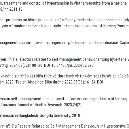
ess, treatment and control of hypertension in Vietnam-results from a national
38/jhh.2011.18.
nt programs on blood pressure, self-efficacy, medication adherence and bod
lysis of randomized controlled trials. International Journal of Nursing Practi
nagement support: novel strategies in hypertension and heart disease. Cardi
Nguyen Thi Hai. Factors related to self-management behavior among hypertensi
dưỡng. 2024;07(02):108–20. DOI: 10.54436/jns.2024.02.795.
à cộng sự. Khảo sát kiến thức và thực hành về tự kiểm soát huyết áp của bệ
năm 2023. Tạp chí Khoa học Điều dưỡng 2023;05(06):16–24. DOI:
pertension self- management and associated factors among patients attending
a. Tanzania Journal of Health Research. 2023;24(2).
tension in Bangladesh: Songkla University; 2010.
ทความวิ จั ย Factors Related to Self-Management Behaviours in Hypertensive O