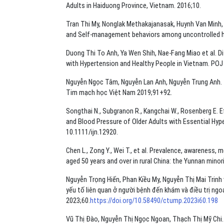
Adults in Haiduong Province, Vietnam. 2016;10.
Tran Thi My, Nonglak Methakajanasak, Huynh Van Minh, 
and Self-management behaviors among uncontrolled hy
Duong Thi To Anh, Ya Wen Shih, Nae-Fang Miao et al. 
with Hypertension and Healthy People in Vietnam. POJ 
Nguyễn Ngọc Tâm, Nguyễn Lan Anh, Nguyễn Trung Anh. Thư
Tim mạch học Việt Nam 2019;91+92.
Songthai N., Subgranon R., Kangchai W., Rosenberg E
and Blood Pressure of Older Adults with Essential Hype
10.1111/ijn.12920.
Chen L., Zong Y., Wei T., et al. Prevalence, awareness, 
aged 50 years and over in rural China: the Yunnan mino
Nguyễn Trọng Hiến, Phan Kiều My, Nguyễn Thị Mai Trinh
yếu tố liên quan ở người bệnh đến khám và điều trị ngo
2023;60.
https://doi.org/10.58490/ctump.2023i60.198
Vũ Thị Đào, Nguyễn Thị Ngọc Ngoan, Thạch Thị Mỹ Chi. K