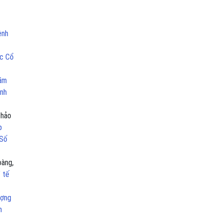
ệnh
ọc Cổ
hăm
ịnh
Thảo
p
 Số
oàng,
Y tế
ượng
m