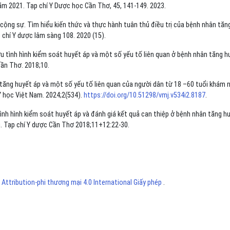
năm 2021. Tạp chí Y Dược học Cần Thơ, 45, 141-149. 2023.
ộng sự. Tìm hiểu kiến thức và thực hành tuân thủ điều trị của bệnh nhân tăn
 chí Y dược lâm sàng 108. 2020 (15).
 tình hình kiểm soát huyết áp và một số yếu tố liên quan ở bệnh nhân tăng h
 Cần Thơ. 2018;10.
ng huyết áp và một số yếu tố liên quan của người dân từ 18 –60 tuổi khám 
 Y học Việt Nam. 2024;2(534).
https://doi.org/10.51298/vmj.v534i2.8187
.
nh hình kiểm soát huyết áp và đánh giá kết quả can thiệp ở bệnh nhân tăng h
g. Tạp chí Y dược Cần Thơ 2018;11+12:22-30.
ttribution-phi thương mại 4.0 International Giấy phép
.