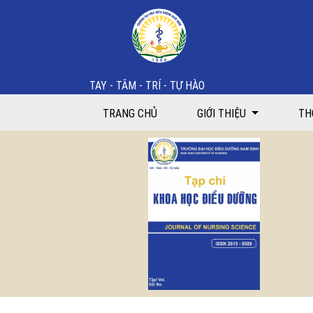
Khả năng tự quản lý bệnh tăng huyết áp của người bệ
TAY - TÂM - TRÍ - TỰ HÀO
TRANG CHỦ
GIỚI THIỆU
TH