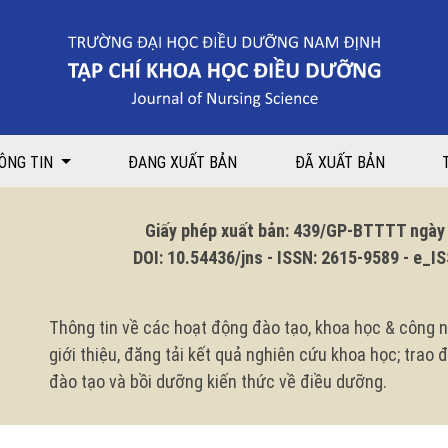
nh tại xã Cự Nẫm tỉnh Quảng Bình và một số yếu tố liên quan
ÔNG TIN
ĐANG XUẤT BẢN
ĐÃ XUẤT BẢN
Giấy phép xuất bản: 439/GP-BTTTT ngày 1
DOI: 10.54436/jns - ISSN: 2615-9589 - e_ISS
Thông tin về các hoạt động đào tạo, khoa học & công n
giới thiệu, đăng tải kết quả nghiên cứu khoa học; trao
đào tạo và bồi dưỡng kiến thức về điều dưỡng.