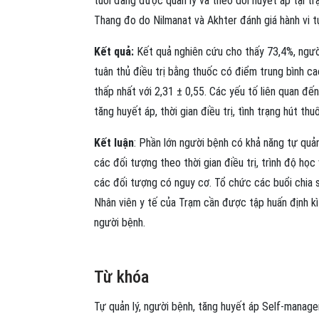
tuổi đang được quản lý và theo dõi huyết áp tại 
Thang đo do Nilmanat và Akhter đánh giá hành vi t
Kết quả:
Kết quả nghiên cứu cho thấy 73,4%, người
tuân thủ điều trị bằng thuốc có điểm trung bình ca
thấp nhất với 2,31 ± 0,55. Các yếu tố liên quan đế
tăng huyết áp, thời gian điều trị, tình trạng hút th
Kết luận
: Phần lớn người bệnh có khả năng tự quả
các đối tượng theo thời gian điều trị, trình độ họ
các đối tượng có nguy cơ. Tổ chức các buổi chia 
Nhân viên y tế của Trạm cần được tập huấn định k
người bệnh.
Từ khóa
Tự quản lý
,
người bệnh
,
tăng huyết áp
Self-manag