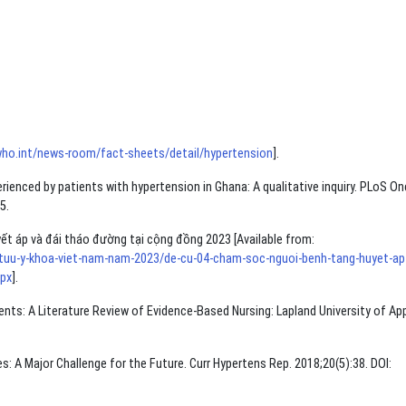
who.int/news-room/fact-sheets/detail/hypertension
].
erienced by patients with hypertension in Ghana: A qualitative inquiry. PLoS On
5.
ết áp và đái tháo đường tại cộng đồng 2023 [Available from:
h-tuu-y-khoa-viet-nam-nam-2023/de-cu-04-cham-soc-nguoi-benh-tang-huyet-ap
spx
].
ents: A Literature Review of Evidence-Based Nursing: Lapland University of Ap
: A Major Challenge for the Future. Curr Hypertens Rep. 2018;20(5):38. DOI: