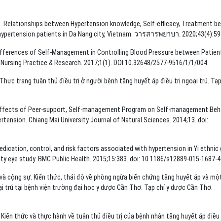
. Relationships between Hypertension knowledge, Self-efficacy, Treatment be
pertension patients in Da Nang city, Vietnam. วารสารพยาบา. 2020;43(4):59
Differences of Self-Management in Controlling Blood Pressure between Patien
Nursing Practice & Research. 2017;1(1). DOI:10.32648/2577-9516/1/1/004.
̣c trạng tuân thủ điều trị ở người bệnh tăng huyết áp điều trị ngoại trú. Tạp
. Effects of Peer-support, Self-management Program on Self-management Beh
rtension. Chiang Mai University Journal of Natural Sciences. 2014;13. doi:
medication, control, and risk factors associated with hypertension in Yi ethnic
rity eye study. BMC Public Health. 2015;15:383. doi: 10.1186/s12889-015-1687-4
 và cộng sự. Kiến thức, thái độ về phòng ngừa biến chứng tăng huyết áp và mộ
ại trú tại bệnh viện trường đại học y dược Cần Thơ. Tạp chí y dược Cần Thơ.
iến thức và thực hành về tuân thủ điều trị của bệnh nhân tăng huyết áp điều 