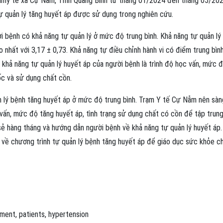
trạmy tế xã Cự Nẫm, Tỉnh Quảng Bình từ tháng 01/2024 đến tháng 05/202
ự quản lý tăng huyết áp được sử dụng trong nghiên cứu.
 bệnh có khả năng tự quản lý ở mức độ trung bình. Khả năng tự quản lý
o nhất với 3,17 ± 0,73. Khả năng tự điều chỉnh hành vi có điểm trung bìn
n khả năng tự quản lý huyết áp của người bệnh là trình độ học vấn, mức 
uốc và sử dụng chất cồn.
n lý bệnh tăng huyết áp ở mức độ trung bình. Trạm Y tế Cự Nẫm nên sàn
c vấn, mức độ tăng huyết áp, tình trạng sử dụng chất có cồn để tập trun
sẻ hàng tháng và hướng dẫn người bệnh về khả năng tự quản lý huyết áp.
ì về chương trình tự quản lý bệnh tăng huyết áp để giáo dục sức khỏe c
ement
,
patients
,
hypertension