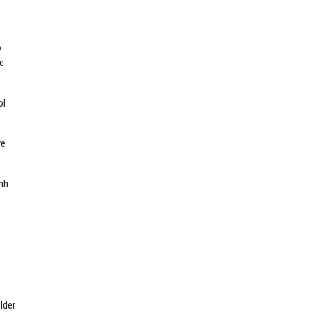
y
ce
ol
ve
nh
lder