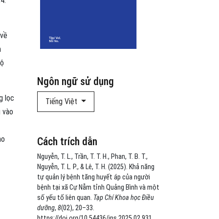
4.
 về
h
độ
Ngôn ngữ sử dụng
g lọc
Tiếng Việt
g vào
ho
Cách trích dẫn
Nguyễn, T. L., Trần, T. T. H., Phan, T. B. T.,
Nguyễn, T. L. P., & Lê, T. H. (2025). Khả năng
tự quản lý bệnh tăng huyết áp của người
bệnh tại xã Cự Nẫm tỉnh Quảng Bình và một
số yếu tố liên quan.
Tạp Chí Khoa học Điều
dưỡng
,
8
(02), 20–33.
https://doi.org/10.54436/jns.2025.02.931