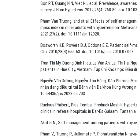
Son P.T, Quang N.N, Viet N.L et al. Prevalence, awaren
survey. J Hum Hypertens. 2012;26(4):268-80. doi: 10.10
Pham Van Truong, and et al. Effects of self-manageme
mass index in older adults with hypertension: Meta-ana
2021;27(2). doi: 10.1111/ijn.12920.
Bosworth H.B, Powers B.J, Oddone E.Z. Patient self-ma
Clin. 2010;28(4):655-63. doi: 10.1016/j.ccl.2010.07.003.
Tran Thi My, Duong Dinh Hieu, Le Van An, Lai Thi Ha, 
patients in Hue City, Vietnam. Tạp Chí Khoa học Điều 
Nguyễn Văn Dương, Nguyễn Thu Hằng, Đào Phương Mai v
nhân đang điều trị tại Bệnh viện Đa khoa Hùng Vương 
10.54436/jns.2023.05.703.
Ruchius Philbert, Pius Temba , Fredirick Mashili. Hy
clinics in referral hospitals in Dar-Es-Salaam, Tanzani
Akhter N., Self management among patients with hyper
Pham V., Truong P., Jullamate P., Piphatvanitcha N. บ