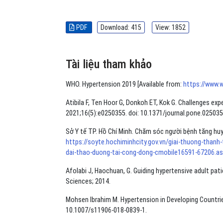
PDF
Download: 415
View: 1852
Tài liệu tham khảo
WHO. Hypertension 2019 [Available from:
https://www.
Atibila F, Ten Hoor G, Donkoh ET, Kok G. Challenges exp
2021;16(5):e0250355. doi: 10.1371/journal.pone.025035
Sở Y tế TP. Hồ Chí Minh. Chăm sóc người bệnh tăng huy
https://soyte.hochiminhcity.gov.vn/giai-thuong-than
dai-thao-duong-tai-cong-dong-cmobile16591-67206.a
Afolabi J, Haochuan, G. Guiding hypertensive adult pati
Sciences; 2014.
Mohsen Ibrahim M. Hypertension in Developing Countries
10.1007/s11906-018-0839-1.