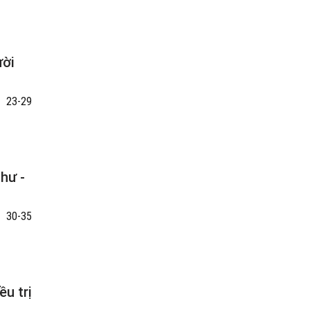
ười
23-29
hư -
30-35
ều trị