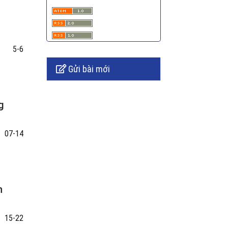
5-6
Gửi bài mới
g
07-14
h
15-22