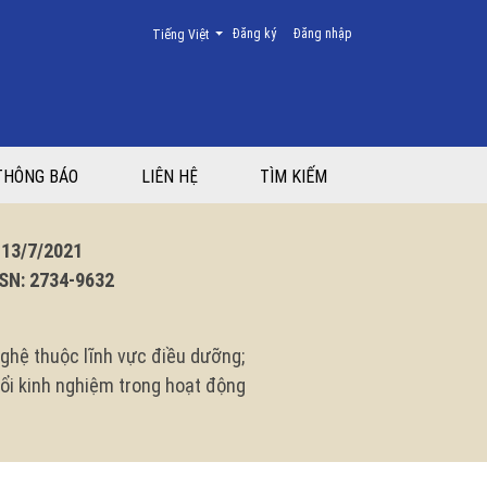
Thay đổi ngôn ngữ. Ngôn ngữ hiện tại là:
Đăng ký
Đăng nhập
Tiếng Việt
THÔNG BÁO
LIÊN HỆ
TÌM KIẾM
3/7/2021
N: 2734-9632
ghệ thuộc lĩnh vực điều dưỡng;
 đổi kinh nghiệm trong hoạt động