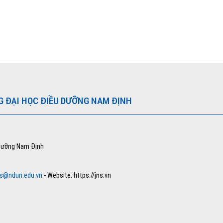
G ĐẠI HỌC ĐIỀU DƯỠNG NAM ĐỊNH
 dưỡng Nam Định
ns@ndun.edu.vn
- Website: https://jns.vn