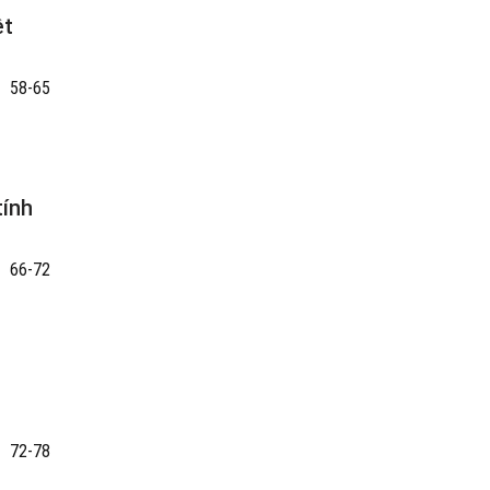
ệt
58-65
tính
66-72
72-78