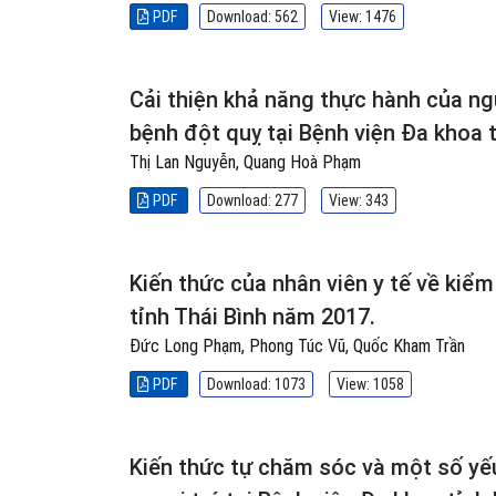
PDF
Download: 562
View: 1476
Cải thiện khả năng thực hành của n
bệnh đột quỵ tại Bệnh viện Đa khoa 
Thị Lan Nguyễn, Quang Hoà Phạm
PDF
Download: 277
View: 343
Kiến thức của nhân viên y tế về kiểm
tỉnh Thái Bình năm 2017.
Đức Long Phạm, Phong Túc Vũ, Quốc Kham Trần
PDF
Download: 1073
View: 1058
Kiến thức tự chăm sóc và một số yếu 