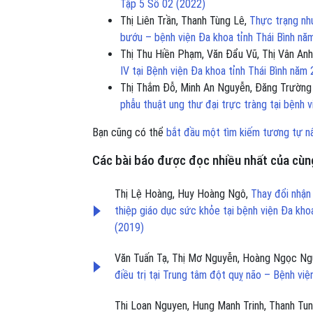
Tập 5 Số 02 (2022)
Thị Liên Trần, Thanh Tùng Lê,
Thực trạng nhu
bướu – bệnh viện Đa khoa tỉnh Thái Bình n
Thị Thu Hiền Phạm, Văn Đẩu Vũ, Thị Vân An
IV tại Bệnh viện Đa khoa tỉnh Thái Bình năm
Thị Thắm Đỗ, Minh An Nguyễn, Đăng Trườn
phẫu thuật ung thư đại trực tràng tại bệnh
Bạn cũng có thể
bắt đầu một tìm kiếm tương tự n
Các bài báo được đọc nhiều nhất của cùng
Thị Lệ Hoàng, Huy Hoàng Ngô,
Thay đổi nhận
thiệp giáo dục sức khỏe tại bệnh viện Đa k
(2019)
Văn Tuấn Tạ, Thị Mơ Nguyễn, Hoàng Ngọc Ng
điều trị tại Trung tâm đột quỵ não – Bệnh v
Thi Loan Nguyen, Hung Manh Trinh, Thanh Tun