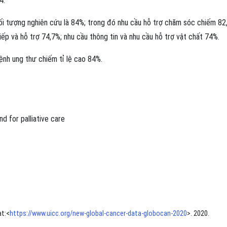
4.
 tượng nghiên cứu là 84%; trong đó nhu cầu hỗ trợ chăm sóc chiếm 82
tiếp và hỗ trợ 74,7%; nhu cầu thông tin và nhu cầu hỗ trợ vật chất 74%.
nh ung thư chiếm tỉ lệ cao 84%.
d for palliative care
at:<
https://www.uicc.org/new-global-cancer-data-globocan-2020
>. 2020.