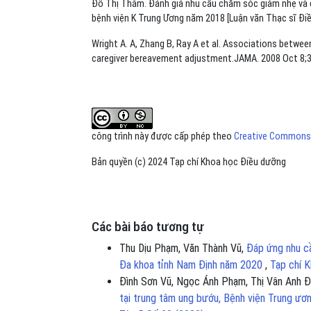
Đỗ Thị Thắm. Đánh giá nhu cầu chăm sóc giảm nhẹ và c
bệnh viện K Trung Ương năm 2018 [Luận văn Thạc sĩ Đi
Wright A. A, Zhang B, Ray A et al. Associations betwee
caregiver bereavement adjustment.JAMA. 2008 Oct 8;30
công trình này được cấp phép theo
Creative Commons A
Bản quyền (c) 2024 Tạp chí Khoa học Điều dưỡng
Các bài báo tương tự
Thu Dịu Phạm, Văn Thành Vũ,
Đáp ứng nhu cầ
Đa khoa tỉnh Nam Định năm 2020
,
Tạp chí 
Đình Sơn Vũ, Ngọc Ánh Phạm, Thị Vân Anh 
tại trung tâm ung bướu, Bệnh viện Trung ươ