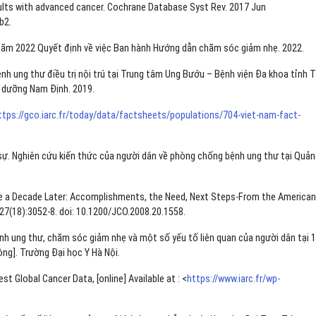
 adults with advanced cancer. Cochrane Database Syst Rev. 2017 Jun
b2.
năm 2022 Quyết định về việc Ban hành Hướng dẫn chăm sóc giảm nhẹ. 2022.
nh ung thư điều trị nội trú tại Trung tâm Ung Bướu – Bệnh viện Đa khoa tỉnh T
u dưỡng Nam Định. 2019.
ttps://gco.iarc.fr/today/data/factsheets/populations/704-viet-nam-fact-
ự. Nghiên cứu kiến thức của người dân về phòng chống bệnh ung thư tại Quản
 Care a Decade Later: Accomplishments, the Need, Next Steps-From the American
;27(18):3052-8. doi: 10.1200/JCO.2008.20.1558.
nh ung thư, chăm sóc giảm nhẹ và một số yếu tố liên quan của người dân tại 
ng]. Trường Đại học Y Hà Nội.
t Global Cancer Data, [online] Available at : <
https://www.iarc.fr/wp-