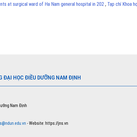
nts at surgical ward of Ha Nam general hospital in 202
,
Tạp chí Khoa h
G ĐẠI HỌC ĐIỀU DƯỠNG NAM ĐỊNH
 dưỡng Nam Định
ns@ndun.edu.vn
- Website: https://jns.vn