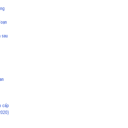
ung
đoạn
h sau
can
o cấp
2020)