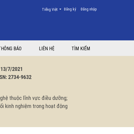
Thay đổi ngôn ngữ. Ngôn ngữ hiện tại là:
Đăng ký
Đăng nhập
Tiếng Việt
Nam năm 2024
THÔNG BÁO
LIÊN HỆ
TÌM KIẾM
3/7/2021
N: 2734-9632
ghệ thuộc lĩnh vực điều dưỡng;
 đổi kinh nghiệm trong hoạt động