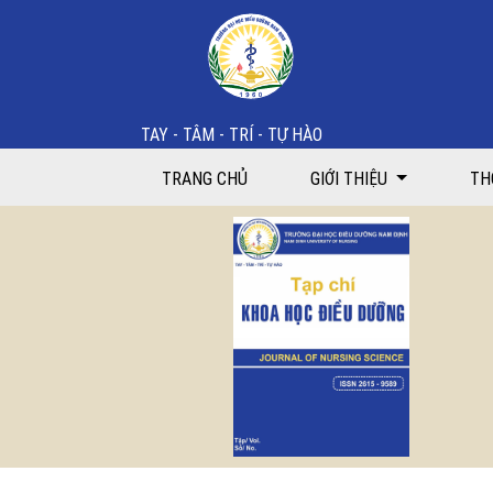
Khảo sát nhu cầu chăm sóc giảm nhẹ của người bệnh 
TAY - TÂM - TRÍ - TỰ HÀO
TRANG CHỦ
GIỚI THIỆU
TH