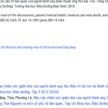
ác yếu tố liên quan của người bệnh sau phẫu thuật Ung thư Đại Trực Tràng tạ
ều Dưỡng]. Trường Đại học Điều Dưỡng Nam Định. 2018.
n end-of-life discussions, patient mental health, medical care near death, and
0(14):1665-73. doi: 10.1001/jama.300.14.1665.
ttribution-phi thương mại 4.0 International Giấy phép
.
u chăm sóc giảm nhẹ của người bệnh ung thư điều trị nội trú tại Bệnh v
Khoa học Điều dưỡng: Tập 3 Số 3 (2020)
Đặng, Thúy Phượng Lê,
Nhu cầu chăm sóc giảm nhẹ của người bệnh ung 
ng Thái Nguyên và một số yếu tố liên quan
,
Tạp chí Khoa học Điều dưỡn