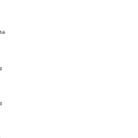
hái
g
10