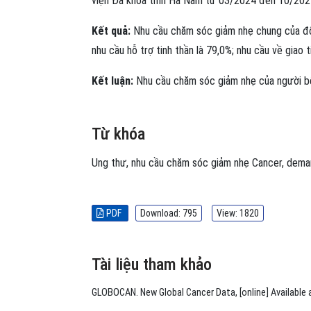
viện Đa khoa tỉnh Hà Nam từ 03/2024 đến 10/202
Kết quả:
Nhu cầu chăm sóc giảm nhẹ chung của đối
nhu cầu hỗ trợ tinh thần là 79,0%; nhu cầu về giao 
Kết luận:
Nhu cầu chăm sóc giảm nhẹ của người bệ
Từ khóa
Ung thư
,
nhu cầu chăm sóc giảm nhẹ
Cancer
,
deman
PDF
Download: 795
View: 1820
Tài liệu tham khảo
GLOBOCAN. New Global Cancer Data, [online] Available 