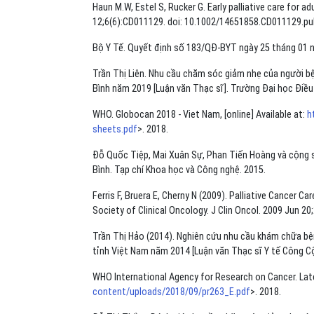
Haun M.W, Estel S, Rucker G. Early palliative care for
12;6(6):CD011129. doi: 10.1002/14651858.CD011129.pu
Bộ Y Tế. Quyết định số 183/QĐ-BYT ngày 25 tháng 01 
Trần Thị Liên. Nhu cầu chăm sóc giảm nhẹ của người bệ
Bình năm 2019 [Luận văn Thạc sĩ]. Trường Đại học Điề
WHO. Globocan 2018 - Viet Nam, [online] Available at:
h
sheets.pdf
>. 2018.
Đỗ Quốc Tiệp, Mai Xuân Sự, Phan Tiến Hoàng và cộng s
Bình. Tạp chí Khoa học và Công nghệ. 2015.
Ferris F, Bruera E, Cherny N (2009). Palliative Cancer
Society of Clinical Oncology. J Clin Oncol. 2009 Jun 20
Trần Thị Hảo (2014). Nghiên cứu nhu cầu khám chữa bệ
tỉnh Việt Nam năm 2014 [Luận văn Thạc sĩ Y tế Công Cộ
WHO International Agency for Research on Cancer. Lates
content/uploads/2018/09/pr263_E.pdf
>. 2018.