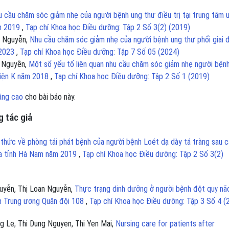
 cầu chăm sóc giảm nhẹ của người bệnh ung thư điều trị tại trung tâm 
ăm 2019
,
Tạp chí Khoa học Điều dưỡng: Tập 2 Số 3(2) (2019)
h Nguyễn,
Nhu cầu chăm sóc giảm nhẹ của người bệnh ung thư phổi giai 
 2023
,
Tạp chí Khoa học Điều dưỡng: Tập 7 Số 05 (2024)
g Nguyễn,
Một số yếu tố liên quan nhu cầu chăm sóc giảm nhẹ người bện
 viện K năm 2018
,
Tạp chí Khoa học Điều dưỡng: Tập 2 Số 1 (2019)
âng cao
cho bài báo này.
 tác giả
 thức về phòng tái phát bệnh của người bệnh Loét dạ dày tá tràng sau 
hoa tỉnh Hà Nam năm 2019
,
Tạp chí Khoa học Điều dưỡng: Tập 2 Số 3(2)
uyễn, Thị Loan Nguyễn,
Thực trạng dinh dưỡng ở người bệnh đột quỵ nã
iện Trung ương Quân đội 108
,
Tạp chí Khoa học Điều dưỡng: Tập 3 Số 4 (
g Le, Thi Dung Nguyen, Thi Yen Mai,
Nursing care for patients after