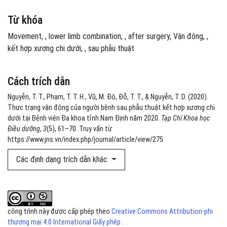
Từ khóa
Movement
,
lower limb combination
,
after surgery
Vận động
,
kết hợp xương chi dưới
,
sau phẫu thuật
Cách trích dẫn
Nguyễn, T. T., Phạm, T. T. H., Vũ, M. Độ, Đỗ, T. T., & Nguyễn, T. D. (2020).
Thực trạng vận động của người bệnh sau phẫu thuật kết hợp xương chi
dưới tại Bệnh viện Đa khoa tỉnh Nam Định năm 2020.
Tạp Chí Khoa học
Điều dưỡng
,
3
(5), 61–70. Truy vấn từ
https://www.jns.vn/index.php/journal/article/view/275
Các định dạng trích dẫn khác
công trình này được cấp phép theo
Creative Commons Attribution-phi
thương mại 4.0 International Giấy phép
.