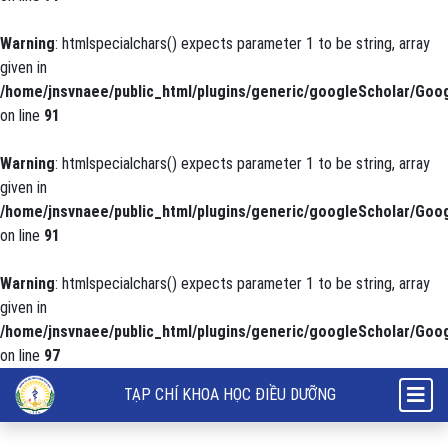
Warning
: htmlspecialchars() expects parameter 1 to be string, array
given in
/home/jnsvnaee/public_html/plugins/generic/googleScholar/Goog
on line
91
Warning
: htmlspecialchars() expects parameter 1 to be string, array
given in
/home/jnsvnaee/public_html/plugins/generic/googleScholar/Goog
on line
91
Warning
: htmlspecialchars() expects parameter 1 to be string, array
given in
/home/jnsvnaee/public_html/plugins/generic/googleScholar/Goog
on line
97
Thực trạng vận động của người bệnh sau phẫu thuật kết hợp xương ch
TẠP CHÍ KHOA HỌC ĐIỀU DƯỠNG