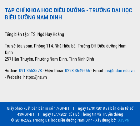
TẠP CHÍ KHOA HỌC ĐIỀU DƯỠNG
- TRƯỜNG ĐẠI HỌC
ĐIỀU DƯỠNG NAM ĐỊNH
Tổng biên tập: TS. Ngô Huy Hoàng
Trụ sở tòa soạn: Phòng 114, Nhà Hiệu bộ, Trường ĐH Điều dưỡng Nam
Định
257 Hàn Thuyên, Phường Nam Định, Tỉnh Ninh Bình
Hotline:
091 3553578
- Điện thoại:
0228 3649666
- Email:
jns@ndun.edu.vn
- Website: https://jns.vn
Giấy phép xuất bản bản in số 17/GP-BTTTT ngày 12/01/2018 và bản điện tử số
439/GP-BTTTT ngày 13/7/2021 của Bộ Thông tin và Truyền thông
© 2018-2022 Trường Đại học Điều dưỡng Nam Định - Xây dựng bởi
OJSVN