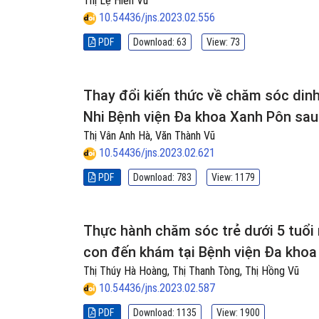
Thị Lệ Hiền Vũ
10.54436/jns.2023.02.556
PDF
Download: 63
View: 73
Thay đổi kiến thức về chăm sóc din
Nhi Bệnh viện Đa khoa Xanh Pôn sau
Thị Vân Anh Hà, Văn Thành Vũ
10.54436/jns.2023.02.621
PDF
Download: 783
View: 1179
Thực hành chăm sóc trẻ dưới 5 tuổi
con đến khám tại Bệnh viện Đa khoa
Thị Thúy Hà Hoàng, Thị Thanh Tòng, Thị Hồng Vũ
10.54436/jns.2023.02.587
PDF
Download: 1135
View: 1900