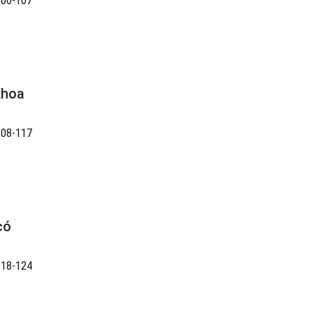
100-107
Khoa
108-117
có
118-124