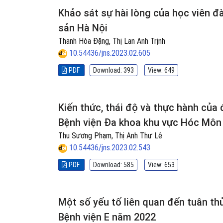
Khảo sát sự hài lòng của học viên đ
sản Hà Nội
Thanh Hòa Đặng, Thị Lan Anh Trịnh
10.54436/jns.2023.02.605
PDF
Download: 393
View: 649
Kiến thức, thái độ và thực hành của
Bệnh viện Đa khoa khu vực Hóc Môn
Thu Sương Phạm, Thị Anh Thư Lê
10.54436/jns.2023.02.543
PDF
Download: 585
View: 653
Một số yếu tố liên quan đến tuân thủ
Bệnh viện E năm 2022