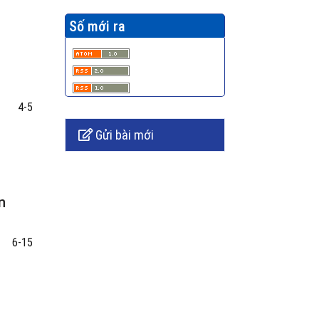
Số mới ra
4-5
Gửi bài mới
n
6-15