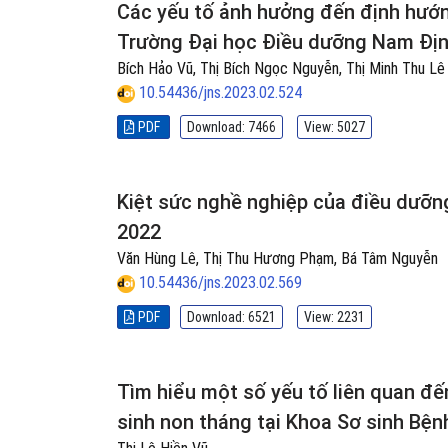
Các yếu tố ảnh hưởng đến định hướng
Trường Đại học Điều dưỡng Nam Đị
Bích Hảo Vũ, Thị Bích Ngọc Nguyễn, Thị Minh Thu Lê
10.54436/jns.2023.02.524
PDF
Download: 7466
View: 5027
Kiệt sức nghề nghiệp của điều dưỡn
2022
Văn Hùng Lê, Thị Thu Hương Phạm, Bá Tâm Nguyễn
10.54436/jns.2023.02.569
PDF
Download: 6521
View: 2231
Tìm hiểu một số yếu tố liên quan 
sinh non tháng tại Khoa Sơ sinh Bện