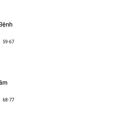
 Bệnh
59-67
năm
68-77