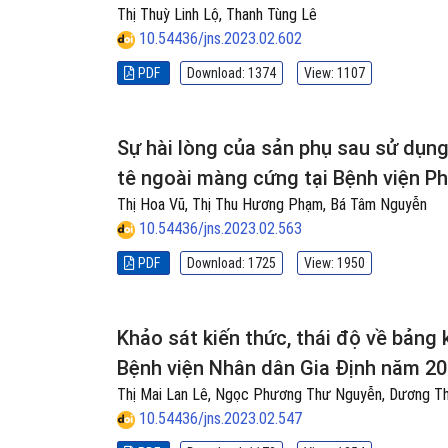
Thị Thuỳ Linh Lộ, Thanh Tùng Lê
10.54436/jns.2023.02.602
PDF
Download: 1374
View: 1107
Sự hài lòng của sản phụ sau sử dụn
tê ngoài màng cứng tại Bệnh viện P
Thị Hoa Vũ, Thị Thu Hương Phạm, Bá Tâm Nguyễn
10.54436/jns.2023.02.563
PDF
Download: 1725
View: 1950
Khảo sát kiến thức, thái độ về bản
Bệnh viện Nhân dân Gia Định năm 2
Thị Mai Lan Lê, Ngọc Phương Thư Nguyễn, Dương 
10.54436/jns.2023.02.547