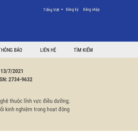
Thay đổi ngôn ngữ. Ngôn ngữ hiện tại là:
Đăng ký
Đăng nhập
Tiếng Việt
THÔNG BÁO
LIÊN HỆ
TÌM KIẾM
3/7/2021
N: 2734-9632
ghệ thuộc lĩnh vực điều dưỡng;
 đổi kinh nghiệm trong hoạt động