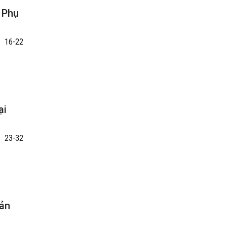
 Phụ
16-22
ại
23-32
sản