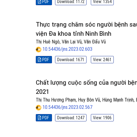
PDF
Download: 1172
View: 1354
Thực trạng chăm sóc người bệnh sau
viện Đa khoa tỉnh Ninh Bình
Thị Huê Ngô, Văn Lại Vũ, Văn Đẩu Vũ
10.54436/jns.2023.02.603
PDF
Download: 1671
View: 2461
Chất lượng cuộc sống của người bệnh
2021
Thị Thu Hương Phạm, Huy Bôn Vũ, Hùng Mạnh Trịnh,
10.54436/jns.2023.02.567
PDF
Download: 1247
View: 1906