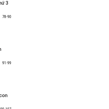
hứ 3
78-90
m
91-99
 con