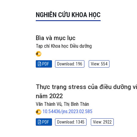
NGHIÊN CỨU KHOA HỌC
Bìa và mục lục
Tạp chí Khoa học Điều dưỡng
PDF
Download: 196
View: 554
Thực trạng stress của điều dưỡng vi
năm 2022
Văn Thành Vũ, Thị Bình Thân
10.54436/jns.2023.02.585
PDF
Download: 1345
View: 2922