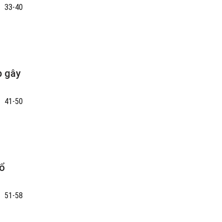
33-40
p gây
41-50
mổ
51-58