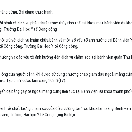
màng cứng, Bài giảng thực hành.
i bệnh về dịch vụ phẫu thuật thay thủy tinh thể tại khoa mắt bệnh viện đa kh
g, Trường Đại Học Y tế Công cộng.
nội trú với dịch vụ khám chữa bệnh và một số yếu tố ảnh hưởng tại Bệnh viện 
 tế Công cộng, Trường Đại Học Y tế Công cộng.
 thường và các yếu tố ảnh hưởng đến dịch vụ chăm sóc tại bệnh viện quận Thủ
ài lòng của người bệnh khi được sử dụng phương pháp giảm đau ngoài màng cứ
ức, Tạp chí Y dược lâm sàng 108. 8(17).
yển dạ bằng gây tê ngoài màng cứng liên tục tại Bệnh viện Đa khoa thành phố
 bệnh về chất lượng chăm sóccủa điều dưỡng tại 1 số khoa lâm sàng Bệnh viện
 viện, Trường Đại học Y tế Công cộng Hà Nội.