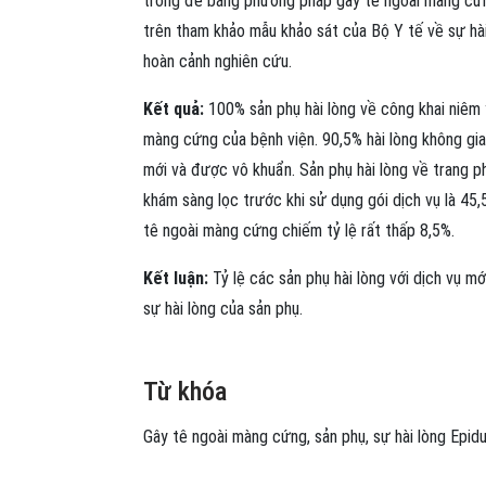
trong đẻ bằng phương pháp gây tê ngoài màng cứn
trên tham khảo mẫu khảo sát của Bộ Y tế về sự hài
hoàn cảnh nghiên cứu.
Kết quả:
100% sản phụ hài lòng về công khai niêm 
màng cứng của bệnh viện. 90,5% hài lòng không gian
mới và được vô khuẩn. Sản phụ hài lòng về trang ph
khám sàng lọc trước khi sử dụng gói dịch vụ là 45,5
tê ngoài màng cứng chiếm tỷ lệ rất thấp 8,5%.
Kết luận:
Tỷ lệ các sản phụ hài lòng với dịch vụ mớ
sự hài lòng của sản phụ.
Từ khóa
Gây tê ngoài màng cứng
,
sản phụ
,
sự hài lòng
Epidu