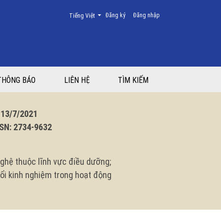
Thay đổi ngôn ngữ. Ngôn ngữ hiện tại là:
Đăng ký
Đăng nhập
Tiếng Việt
 Phụ sản Trung ương
THÔNG BÁO
LIÊN HỆ
TÌM KIẾM
3/7/2021
N: 2734-9632
ghệ thuộc lĩnh vực điều dưỡng;
 đổi kinh nghiệm trong hoạt động