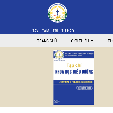
Sự hài lòng của sản phụ sau sử dụng gói dịch vụ gi
TAY - TÂM - TRÍ - TỰ HÀO
TRANG CHỦ
GIỚI THIỆU
TH