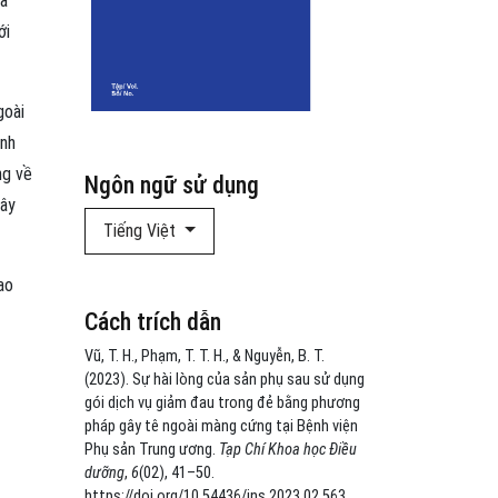
ựa
ới
goài
inh
ng về
Ngôn ngữ sử dụng
gây
Tiếng Việt
ao
Cách trích dẫn
Vũ, T. H., Phạm, T. T. H., & Nguyễn, B. T.
(2023). Sự hài lòng của sản phụ sau sử dụng
gói dịch vụ giảm đau trong đẻ bằng phương
pháp gây tê ngoài màng cứng tại Bệnh viện
Phụ sản Trung ương.
Tạp Chí Khoa học Điều
dưỡng
,
6
(02), 41–50.
https://doi.org/10.54436/jns.2023.02.563