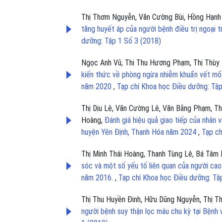
Thị Thơm Nguyễn, Văn Cường Bùi, Hồng Hạnh
tăng huyết áp của người bệnh điều trị ngoại 
dưỡng: Tập 1 Số 3 (2018)
Ngọc Anh Vũ, Thi Thu Hương Phạm, Thị Thùy D
kiến thức về phòng ngừa nhiễm khuẩn vết mổ 
năm 2020
,
Tạp chí Khoa học Điều dưỡng: Tập
Thị Dịu Lê, Văn Cường Lê, Văn Bằng Phạm, Th
Hoàng,
Đánh giá hiệu quả giao tiếp của nhân 
huyện Yên Định, Thanh Hóa năm 2024
,
Tạp ch
Thị Minh Thái Hoàng, Thanh Tùng Lê, Bá Tâm
sóc và một số yếu tố liên quan của người cao 
năm 2016.
,
Tạp chí Khoa học Điều dưỡng: Tậ
Thị Thu Huyền Đinh, Hữu Dũng Nguyễn, Thị T
người bệnh suy thận lọc máu chu kỳ tại Bệnh