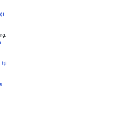
một
ng,
a
 tại
hụ