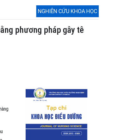
NGHIÊN CỨU KHOA HỌC
 bằng phương pháp gây tê
 màng
au