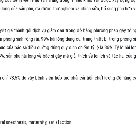
g của bệnh viện Phụ sản Trung ương. Phiếu khảo sát được xây dựng d
 lòng của sản phụ, đã được thử nghiệm và chỉnh sửa, bổ sung phù hợp v
yết giá thành gói dịch vụ giảm đau trong đẻ bằng phương pháp gây tê n
 phòng sinh rộng rãi, 99% hài lòng dụng cụ, trang thiết bị trong phòng s
ục của bác sĩ/điều dưỡng đúng quy định chiếm tỷ lệ là 86%. Tỷ lệ hài lò
%; sản phụ hài lòng về bác sĩ gây mê giải thích về lợi ích và tác hại của 
i chỉ 78,5% do vậy bệnh viện tiếp tục phải cải tiến chất lượng để nâng c
ral anesthesia
,
maternity
,
satisfaction