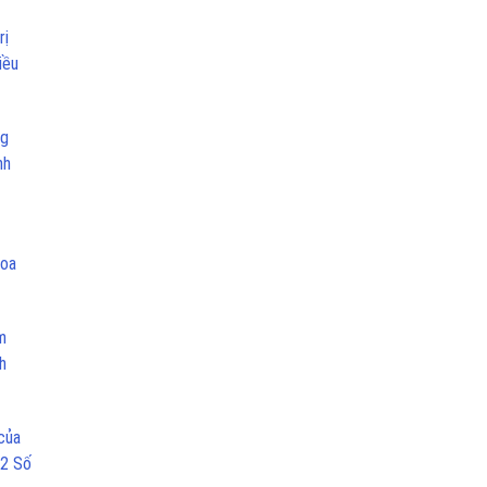
rị
iều
ng
nh
hoa
m
h
của
 2 Số