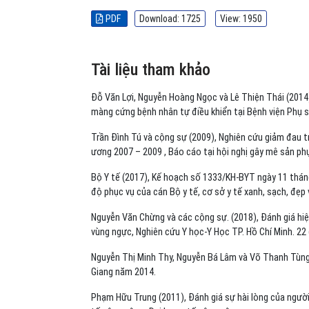
PDF
Download: 1725
View: 1950
Tài liệu tham khảo
Đỗ Văn Lợi, Nguyễn Hoàng Ngọc và Lê Thiện Thái (2014
màng cứng bệnh nhân tự điều khiển tại Bệnh viện Phụ sả
Trần Đình Tú và cộng sự (2009), Nghiên cứu giảm đau 
ương 2007 – 2009 , Báo cáo tại hội nghị gây mê sản ph
Bộ Y tế (2017), Kế hoạch số 1333/KH-BYT ngày 11 tháng
độ phục vụ của cán Bộ y tế, cơ sở y tế xanh, sạch, đẹp
Nguyễn Văn Chừng và các cộng sự. (2018), Đánh giá hi
vùng ngực, Nghiên cứu Y học-Y Học TP. Hồ Chí Minh. 22 (
Nguyễn Thị Minh Thy, Nguyễn Bá Lâm và Võ Thanh Tùng 
Giang năm 2014.
Phạm Hữu Trung (2011), Đánh giá sự hài lòng của người 