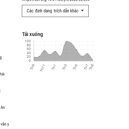
Các định dạng trích dẫn khác
Tải xuống
g
hái
t
 An
 văn y