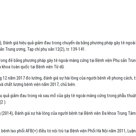
), Đánh giá hiệu quả giảm đau trong chuyển dạ bằng phương pháp gây tê ngoài
n Trung ương, Tạp chí phụ sản 12(2), tr. 139-141.
trong đẻ bằng phương pháp gây tê ngoài màng cứng tại Bệnh viện Phụ sản Trun
ụ khoa toàn quốc tại Bệnh viện Từ dũ.
 12 năm 2017 đo lường, đánh giá sự hài lòng của người bệnh về phong cách, t
 và chất lượng bệnh viện năm 2017, chủ biên.
ệu quả giảm đau trong và sau mổ của gây tê ngoài màng cứng trong phẫu thuậ
2 ).
(2014), Đánh giá sự hài lòng của người bệnh tại Bệnh viện Đa khoa Trung Tâm
bệnh lao phổi AFB(+) điều trị nội trú tại Bệnh viện Phổi Hà Nội năm 2011, Luận