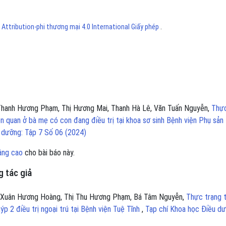
ttribution-phi thương mại 4.0 International Giấy phép
.
 Thanh Hương Phạm, Thị Hương Mai, Thanh Hà Lê, Văn Tuấn Nguyễn,
Thự
ên quan ở bà mẹ có con đang điều trị tại khoa sơ sinh Bệnh viện Phụ sản 
 dưỡng: Tập 7 Số 06 (2024)
âng cao
cho bài báo này.
 tác giả
hị Xuân Hương Hoàng, Thị Thu Hương Phạm, Bá Tâm Nguyễn,
Thực trạng 
ýp 2 điều trị ngoại trú tại Bệnh viện Tuệ Tĩnh
,
Tạp chí Khoa học Điều dư