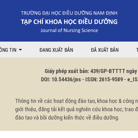
ảm đau trong đẻ bằng phương pháp gây tê ngoài màng cứng tại Bệnh viện
ÔNG TIN
ĐANG XUẤT BẢN
ĐÃ XUẤT BẢN
Giấy phép xuất bản: 439/GP-BTTTT ngày 1
DOI: 10.54436/jns - ISSN: 2615-9589 - e_ISS
Thông tin về các hoạt động đào tạo, khoa học & công n
giới thiệu, đăng tải kết quả nghiên cứu khoa học; trao
đào tạo và bồi dưỡng kiến thức về điều dưỡng.