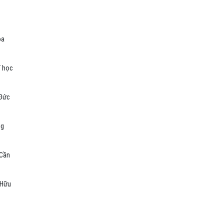
oa
Y học
 Đức
ng
 Cần
 Hữu