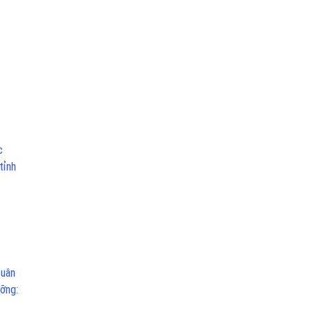
c
tỉnh
tuân
ỡng: