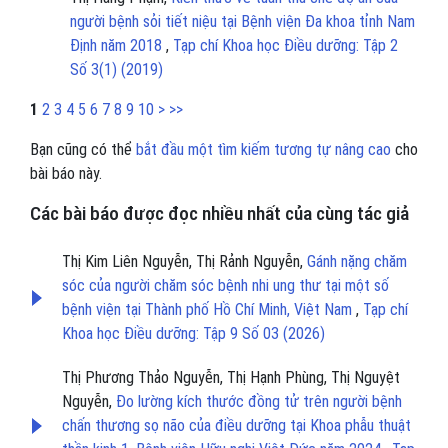
người bệnh sỏi tiết niệu tại Bệnh viện Đa khoa tỉnh Nam
Định năm 2018
,
Tạp chí Khoa học Điều dưỡng: Tập 2
Số 3(1) (2019)
1
2
3
4
5
6
7
8
9
10
>
>>
Bạn cũng có thể
bắt đầu một tìm kiếm tương tự nâng cao
cho
bài báo này.
Các bài báo được đọc nhiều nhất của cùng tác giả
Thị Kim Liên Nguyễn, Thị Rảnh Nguyễn,
Gánh nặng chăm
sóc của người chăm sóc bệnh nhi ung thư tại một số
bệnh viện tại Thành phố Hồ Chí Minh, Việt Nam
,
Tạp chí
Khoa học Điều dưỡng: Tập 9 Số 03 (2026)
Thị Phương Thảo Nguyễn, Thị Hạnh Phùng, Thị Nguyệt
Nguyễn,
Đo lường kích thước đồng tử trên người bệnh
chấn thương sọ não của điều dưỡng tại Khoa phẫu thuật