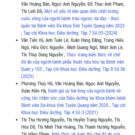
Văn Hoàng Bàn, Ngọc Anh Nguyễn, Đỗ Thục Anh Phạm,
Thị Linh Đỗ,
Một số yếu tố liên quan đến chất lượng
cuộc sống của người bệnh trào ngược dạ dày - thực
quản tại Bệnh viện Đa khoa tỉnh Tuyên Quang năm 2023
,
Tạp chí Khoa học Điều dưỡng: Tập 7 Số 03 (2024)
Văn Tiến Vũ, Anh Tuấn Lê, Xuân Hùng Đặng, Trung Hiếu
Ngô, Hữu Đức Nguyễn , Minh Quang Ngô, Nhật Anh Lê,
Thị Thùy Dung Nguyễn ,
Thực trạng kiến thức về chế
độ ăn của người bệnh phẫu thuật tiêu hóa tại Bệnh viện
Quân y 103
,
Tạp chí Khoa học Điều dưỡng: Tập 8 Số 06
(2025)
Phương Thúy Hồ, Văn Hoàng Bàn, Ngọc Anh Nguyễn,
Xuân Kiên Hà,
Đánh giá sự hài lòng của người bệnh về
công tác chăm sóc của Điều dưỡng tại Khoa khám bệnh
Bệnh viện Đa khoa tỉnh Tuyên Quang năm 2020
,
Tạp chí
Khoa học Điều dưỡng: Tập 4 Số 3 (2021)
Thị Thu Hương Nguyễn, Thị Huyền Trang Nguyễn, Thị
Hòa Đỗ, Thị Minh Thái Hoàng, Thị Thanh Hường Nguyễn,
Thị Hằng Phạm,
Kiến thức về tuân thủ chế độ ăn của