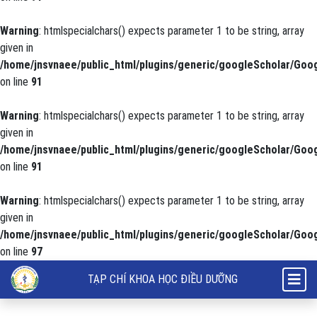
Warning
: htmlspecialchars() expects parameter 1 to be string, array
given in
/home/jnsvnaee/public_html/plugins/generic/googleScholar/Goog
on line
91
Warning
: htmlspecialchars() expects parameter 1 to be string, array
given in
/home/jnsvnaee/public_html/plugins/generic/googleScholar/Goog
on line
91
Warning
: htmlspecialchars() expects parameter 1 to be string, array
given in
/home/jnsvnaee/public_html/plugins/generic/googleScholar/Goog
on line
97
Khảo sát sự hài lòng của người bệnh nội trú về tình hình cung cấp su
TẠP CHÍ KHOA HỌC ĐIỀU DƯỠNG