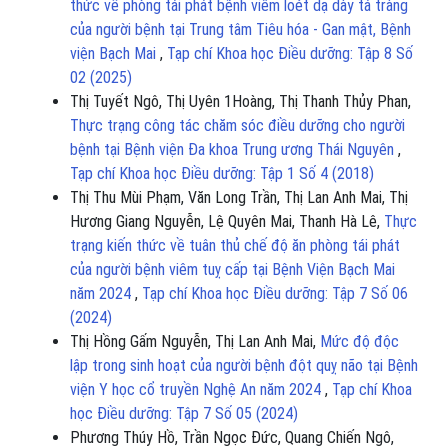
thức về phòng tái phát bệnh viêm loét dạ dày tá tràng
của người bệnh tại Trung tâm Tiêu hóa - Gan mật, Bệnh
viện Bạch Mai
,
Tạp chí Khoa học Điều dưỡng: Tập 8 Số
02 (2025)
Thị Tuyết Ngô, Thị Uyên 1Hoàng, Thị Thanh Thủy Phan,
Thực trạng công tác chăm sóc điều dưỡng cho người
bệnh tại Bệnh viện Đa khoa Trung ương Thái Nguyên
,
Tạp chí Khoa học Điều dưỡng: Tập 1 Số 4 (2018)
Thị Thu Mùi Phạm, Văn Long Trần, Thị Lan Anh Mai, Thị
Hương Giang Nguyễn, Lệ Quyên Mai, Thanh Hà Lê,
Thực
trạng kiến thức về tuân thủ chế độ ăn phòng tái phát
của người bệnh viêm tuỵ cấp tại Bệnh Viện Bạch Mai
năm 2024
,
Tạp chí Khoa học Điều dưỡng: Tập 7 Số 06
(2024)
Thị Hồng Gấm Nguyễn, Thị Lan Anh Mai,
Mức độ độc
lập trong sinh hoạt của người bệnh đột quỵ não tại Bệnh
viện Y học cổ truyền Nghệ An năm 2024
,
Tạp chí Khoa
học Điều dưỡng: Tập 7 Số 05 (2024)
Phương Thúy Hồ, Trần Ngọc Đức, Quang Chiến Ngô,