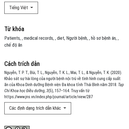
Tiếng Việt
Từ khóa
Patients
,
medical records
,
diet
Người bệnh
,
hồ sơ bệnh án
,
chế độ ăn
Cách trích dẫn
Nguyễn, T. P. T., Bùi, T. L., Nguyễn, T. K. L., Mai, T. L., & Nguyễn, T. K. (2020).
Khảo sát sự hài lòng của người bệnh nội trú về tình hình cung cấp suất
ăn của Khoa Dinh dưỡng Bệnh viện Đa khoa tỉnh Thái Bình năm 2018.
Tạp
Chí Khoa học Điều dưỡng
,
3
(5), 157–164. Truy vấn từ
https://www.jns.vn/index.php/journal/article/view/287
Các định dạng trích dẫn khác