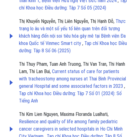
thần kinh 1, Bệnh viện Hữu nghị Việt Đức năm 2024
,
Tạp
chí Khoa học Điều dưỡng: Tập 7 Số 05 (2024)
Thị Khuyến Nguyễn, Thị Liên Nguyễn, Thị Hạnh Đỗ,
Thực
trạng lo âu và một số yếu tố liên quan trên đối tượng
khách hàng đến nội soi tiêu hóa gây mê tại Bệnh viện Đa
khoa Quốc tế Vinmec Smart city
,
Tạp chí Khoa học Điều
dưỡng: Tập 8 Số 06 (2025)
Thi Thuy Pham, Tuan Anh Truong, Thi Van Tran, Thi Hanh
Lam, Thi Lan Bui,
Current status of care for patients
with tracheostomy among nurses at Thai Binh Provincial
general Hospital and some associated factors in 2023
,
Tạp chí Khoa học Điều dưỡng: Tập 7 Số 01 (2024): Số
Tiếng Anh
Thi Kim Lien Nguyen, Maxima Floranda Lualhati,
Resilience and quality of life among family pediatric
cancer caregivers in selected hospitals in Ho Chi Minh
City Vietnam
,
Tạp chí Khoa học Điều dưỡng: Tập 8 Số