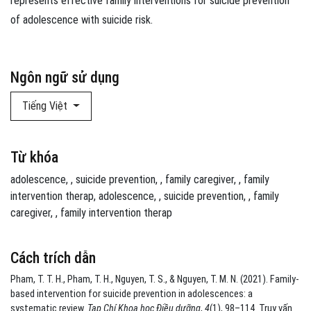
represents effective family interventions for suicide prevention
of adolescence with suicide risk.
Ngôn ngữ sử dụng
Tiếng Việt
Từ khóa
adolescence
,
suicide prevention
,
family caregiver
,
family
intervention therap
adolescence
,
suicide prevention
,
family
caregiver
,
family intervention therap
Cách trích dẫn
Pham, T. T. H., Pham, T. H., Nguyen, T. S., & Nguyen, T. M. N. (2021). Family-
based intervention for suicide prevention in adolescences: a
systematic review.
Tạp Chí Khoa học Điều dưỡng
,
4
(1), 98–114. Truy vấn