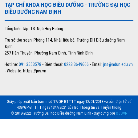
TẠP CHÍ KHOA HỌC ĐIỀU DƯỠNG
- TRƯỜNG ĐẠI HỌC
ĐIỀU DƯỠNG NAM ĐỊNH
Tổng biên tập: TS. Ngô Huy Hoàng
Trụ sở tòa soạn: Phòng 114, Nhà Hiệu bộ, Trường ĐH Điều dưỡng Nam
Định
257 Hàn Thuyên, Phường Nam Định, Tỉnh Ninh Bình
Hotline:
091 3553578
- Điện thoại:
0228 3649666
- Email:
jns@ndun.edu.vn
- Website: https://jns.vn
Giấy phép xuất bản bản in số 17/GP-BTTTT ngày 12/01/2018 và bản điện tử số
439/GP-BTTTT ngày 13/7/2021 của Bộ Thông tin và Truyền thông
© 2018-2022 Trường Đại học Điều dưỡng Nam Định - Xây dựng bởi
OJSVN