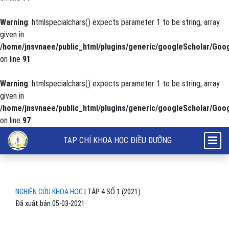
Warning
: htmlspecialchars() expects parameter 1 to be string, array
given in
/home/jnsvnaee/public_html/plugins/generic/googleScholar/Goog
on line
91
Warning
: htmlspecialchars() expects parameter 1 to be string, array
given in
/home/jnsvnaee/public_html/plugins/generic/googleScholar/Goog
on line
97
Family-based intervention for suicide prevention in adolescences: a 
TẠP CHÍ KHOA HỌC ĐIỀU DƯỠNG
NGHIÊN CỨU KHOA HỌC
|
TẬP 4 SỐ 1 (2021)
Đã xuất bản 05-03-2021