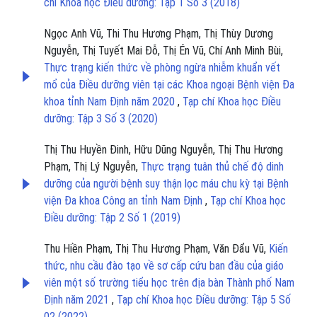
chí Khoa học Điều dưỡng: Tập 1 Số 3 (2018)
Ngọc Anh Vũ, Thi Thu Hương Phạm, Thị Thùy Dương
Nguyễn, Thị Tuyết Mai Đỗ, Thị Én Vũ, Chí Anh Minh Bùi,
Thực trạng kiến thức về phòng ngừa nhiễm khuẩn vết
mổ của Điều dưỡng viên tại các Khoa ngoại Bệnh viện Đa
khoa tỉnh Nam Định năm 2020
,
Tạp chí Khoa học Điều
dưỡng: Tập 3 Số 3 (2020)
Thị Thu Huyền Đinh, Hữu Dũng Nguyễn, Thị Thu Hương
Phạm, Thị Lý Nguyễn,
Thực trạng tuân thủ chế độ dinh
dưỡng của người bệnh suy thận lọc máu chu kỳ tại Bệnh
viện Đa khoa Công an tỉnh Nam Định
,
Tạp chí Khoa học
Điều dưỡng: Tập 2 Số 1 (2019)
Thu Hiền Phạm, Thị Thu Hương Phạm, Văn Đẩu Vũ,
Kiến
thức, nhu cầu đào tạo về sơ cấp cứu ban đầu của giáo
viên một số trường tiểu học trên địa bàn Thành phố Nam
Định năm 2021
,
Tạp chí Khoa học Điều dưỡng: Tập 5 Số
02 (2022)