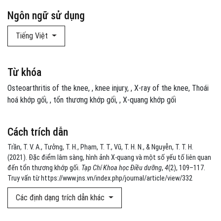
Ngôn ngữ sử dụng
Tiếng Việt
Từ khóa
Osteoarthritis of the knee
,
knee injury
,
X-ray of the knee
Thoái
hoá khớp gối
,
tổn thương khớp gối
,
X-quang khớp gối
Cách trích dẫn
Trần, T. V. A., Tưởng, T. H., Phạm, T. T., Vũ, T. H. N., & Nguyễn, T. T. H.
(2021). Đặc điểm lâm sàng, hình ảnh X-quang và một số yếu tố liên quan
đến tổn thương khớp gối.
Tạp Chí Khoa học Điều dưỡng
,
4
(2), 109–117.
Truy vấn từ https://www.jns.vn/index.php/journal/article/view/332
Các định dạng trích dẫn khác