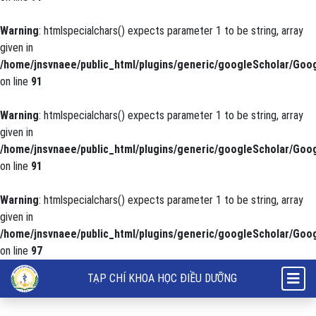
Warning
: htmlspecialchars() expects parameter 1 to be string, array
given in
/home/jnsvnaee/public_html/plugins/generic/googleScholar/Goog
on line
91
Warning
: htmlspecialchars() expects parameter 1 to be string, array
given in
/home/jnsvnaee/public_html/plugins/generic/googleScholar/Goog
on line
91
Warning
: htmlspecialchars() expects parameter 1 to be string, array
given in
/home/jnsvnaee/public_html/plugins/generic/googleScholar/Goog
on line
97
Đặc điểm lâm sàng, hình ảnh X-quang và một số yếu tố liên quan đến 
TẠP CHÍ KHOA HỌC ĐIỀU DƯỠNG