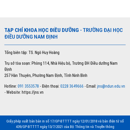
TẠP CHÍ KHOA HỌC ĐIỀU DƯỠNG
- TRƯỜNG ĐẠI HỌC
ĐIỀU DƯỠNG NAM ĐỊNH
Tổng biên tập: TS. Ngô Huy Hoàng
Trụ sở tòa soạn: Phòng 114, Nhà Hiệu bộ, Trường ĐH Điều dưỡng Nam
Định
257 Hàn Thuyên, Phường Nam Định, Tỉnh Ninh Bình
Hotline:
091 3553578
- Điện thoại:
0228 3649666
- Email:
jns@ndun.edu.vn
- Website: https://jns.vn
Giấy phép xuất bản bản in số 17/GP-BTTTT ngày 12/01/2018 và bản điện tử số
439/GP-BTTTT ngày 13/7/2021 của Bộ Thông tin và Truyền thông