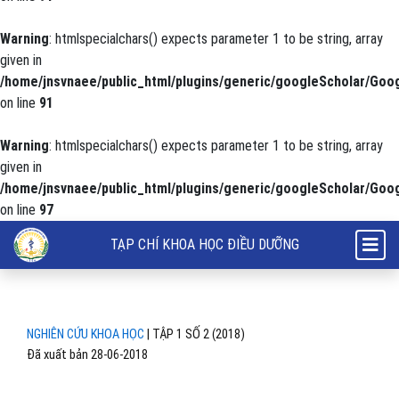
Warning
: htmlspecialchars() expects parameter 1 to be string, array
given in
/home/jnsvnaee/public_html/plugins/generic/googleScholar/Goog
on line
91
Warning
: htmlspecialchars() expects parameter 1 to be string, array
given in
/home/jnsvnaee/public_html/plugins/generic/googleScholar/Goog
on line
97
Thực trạng rối loạn giấc ngủ của bệnh nhân ung thư điều trị nội trú t
TẠP CHÍ KHOA HỌC ĐIỀU DƯỠNG
NGHIÊN CỨU KHOA HỌC
|
TẬP 1 SỐ 2 (2018)
Đã xuất bản 28-06-2018