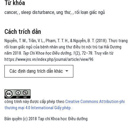
Từ khóa
cancer
,
sleep disturbance
ung thư
,
rối loạn giấc ngủ
Cách trích dẫn
Nguyễn, T. M., Trần, V. L., Phạm, T. T. H., & Nguyễn, B. T. (2018). Thực trạng
rối loạn giấc ngủ của bệnh nhân ung thư điều trị nội trú tại Hải Dương
năm 2018.
Tạp Chí Khoa học Điều dưỡng
,
1
(2), 72–78. Truy vấn từ
https://www.jns.vn/index.php/journal/article/view/96
Các định dạng trích dẫn khác
công trình này được cấp phép theo
Creative Commons Attribution-phi
thương mại 4.0 International Giấy phép
.
Bản quyền (c) 2018 Tạp chí Khoa học Điều dưỡng