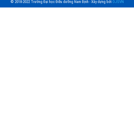
© 2018-2022 Trường Đại học Điều dưỡng Nam Định - Xây dựng bởi
OJSVN