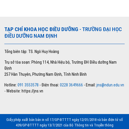
TẠP CHÍ KHOA HỌC ĐIỀU DƯỠNG
- TRƯỜNG ĐẠI HỌC
ĐIỀU DƯỠNG NAM ĐỊNH
Tổng biên tập: TS. Ngô Huy Hoàng
Trụ sở tòa soạn: Phòng 114, Nhà Hiệu bộ, Trường ĐH Điều dưỡng Nam
Định
257 Hàn Thuyên, Phường Nam Định, Tỉnh Ninh Bình
Hotline:
091 3553578
- Điện thoại:
0228 3649666
- Email:
jns@ndun.edu.vn
- Website: https://jns.vn
Giấy phép xuất bản bản in số 17/GP-BTTTT ngày 12/01/2018 và bản điện tử số
439/GP-BTTTT ngày 13/7/2021 của Bộ Thông tin và Truyền thông