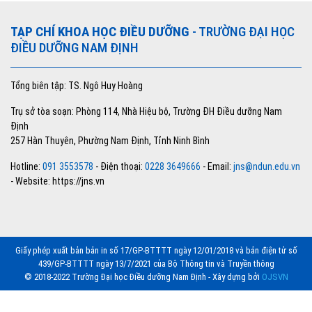
TẠP CHÍ KHOA HỌC ĐIỀU DƯỠNG
- TRƯỜNG ĐẠI HỌC
ĐIỀU DƯỠNG NAM ĐỊNH
Tổng biên tập: TS. Ngô Huy Hoàng
Trụ sở tòa soạn: Phòng 114, Nhà Hiệu bộ, Trường ĐH Điều dưỡng Nam
Định
257 Hàn Thuyên, Phường Nam Định, Tỉnh Ninh Bình
Hotline:
091 3553578
- Điện thoại:
0228 3649666
- Email:
jns@ndun.edu.vn
- Website: https://jns.vn
Giấy phép xuất bản bản in số 17/GP-BTTTT ngày 12/01/2018 và bản điện tử số
439/GP-BTTTT ngày 13/7/2021 của Bộ Thông tin và Truyền thông
© 2018-2022 Trường Đại học Điều dưỡng Nam Định - Xây dựng bởi
OJSVN