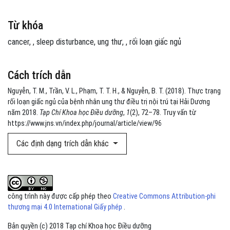
Từ khóa
cancer
,
sleep disturbance
ung thư
,
rối loạn giấc ngủ
Cách trích dẫn
Nguyễn, T. M., Trần, V. L., Phạm, T. T. H., & Nguyễn, B. T. (2018). Thực trạng
rối loạn giấc ngủ của bệnh nhân ung thư điều trị nội trú tại Hải Dương
năm 2018.
Tạp Chí Khoa học Điều dưỡng
,
1
(2), 72–78. Truy vấn từ
https://www.jns.vn/index.php/journal/article/view/96
Các định dạng trích dẫn khác
công trình này được cấp phép theo
Creative Commons Attribution-phi
thương mại 4.0 International Giấy phép
.
Bản quyền (c) 2018 Tạp chí Khoa học Điều dưỡng