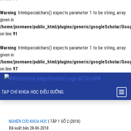
Warning
: htmlspecialchars() expects parameter 1 to be string, array
given in
/home/jnsvnaee/public_html/plugins/generic/googleScholar/Goog
on line
91
Warning
: htmlspecialchars() expects parameter 1 to be string, array
given in
/home/jnsvnaee/public_html/plugins/generic/googleScholar/Goog
on line
97
Thực trạng rối loạn giấc ngủ của bệnh nhân ung thư điều trị nội trú t
TẠP CHÍ KHOA HỌC ĐIỀU DƯỠNG
NGHIÊN CỨU KHOA HỌC
|
TẬP 1 SỐ 2 (2018)
Đã xuất bản 28-06-2018