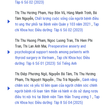
Tập 6 Số 02 (2023)
Thị Thu Hương Phạm, Huy Bôn Vũ, Hùng Mạnh Trịnh, Bá
Tâm Nguyễn,
Chất lượng cuộc sống của người bệnh điều
trị ung thư phổi tại Bệnh viện Quân y 103 năm 2021
,
Tạp
chí Khoa học Điều dưỡng: Tập 6 Số 02 (2023)
Thi Thu Huong Pham, Ngoc Luong Tran, Thi Hien Phi
Tran, Thi Lan Anh Mai,
Preoperative anxiety and
psychological support needs among patients with
thyroid surgery in Vietnam
,
Tạp chí Khoa học Điều
dưỡng: Tập 6 Số 01 (2023): Số Tiếng Anh
Thị Điệp Phương Ngô, Nguyễn Bá Tâm, Thị Thu Hương
Phạm, Thị Nguyệt Nguyễn , Thu Trà Nguyễn ,
Gánh nặng
chăm sóc và yếu tố liên quan của người chăm sóc chính
người bệnh rối loạn tâm thần và hành vi do sử dụng rượu
điều trị nội trú tại Bệnh viện Tâm thần Trung ương 1
,
Tạp
chí Khoa học Điều dưỡng: Tập 8 Số 04 (2025)